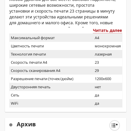
широкие сетевые возможности, простота
установки и скорость печати 23 страницы в минуту
делают эти устройства идеальными решениями
для домашнего и малого офиса. Кроме того, новые
аппараты отличаются низкой ценой и
Читать далее
оптимальным соотношением цены и качества.
Максимальный формат
A4
Цветность печати
монохромная
Технология печати
лазерная
Скорость печати А4
23
Скорость сканирования А4
29
Разрешение печати (точек/дюйм)
1200x600
Двусторонняя печать
нет
Сеть
да
WiFi
да
Архив