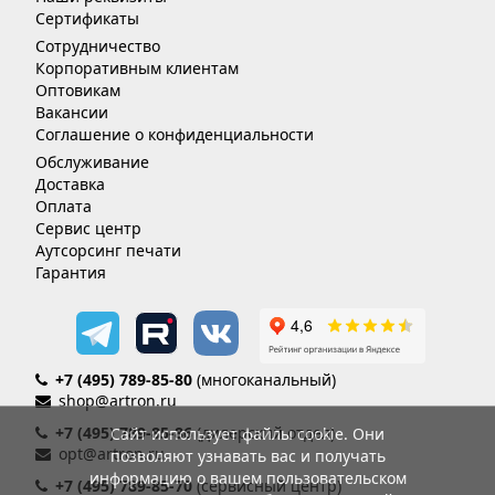
Сертификаты
Сотрудничество
Корпоративным клиентам
Оптовикам
Вакансии
Соглашение о конфиденциальности
Обслуживание
Доставка
Оплата
Сервис центр
Аутсорсинг печати
Гарантия
+7 (495) 789-85-80
(многоканальный)
shop@artron.ru
+7 (495) 789-85-86
(дилерский отдел)
Сайт использует файлы cookie. Они
opt@artron.ru
позволяют узнавать вас и получать
информацию о вашем пользовательском
+7 (495) 789-85-70
(сервисный центр)