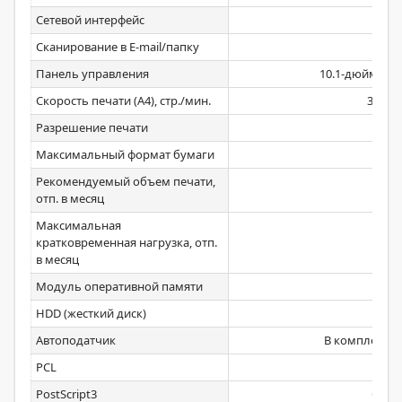
Сетевой интерфейс
Сканирование в E-mail/папку
Панель управления
10.1-дюймовы
Скорость печати (А4), стр./мин.
30
Разрешение печати
Максимальный формат бумаги
Рекомендуемый объем печати,
отп. в месяц
Максимальная
кратковременная нагрузка, отп.
в месяц
Модуль оперативной памяти
HDD (жесткий диск)
Автоподатчик
В комплекте 
PCL
PostScript3
Стд. 