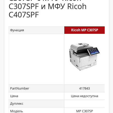
C307SPF и МФУ Ricoh
C407SPF
Функция
Ricoh MP C307SP
PartNumber
417843
Цена
Цена недоступна
Дуплекс
Модель
MP C307SP