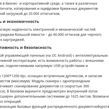
в бизнес- и корпоративной среде, а также в различных
 печати, копирования и оцифровки бумажных документов
й загрузкой до 20.000 отпечатков.
ь и экономичность
сокую надёжность электронной и механической частей.
риджам большой ёмкости – до 40.000 оттисков для черного
ых картриджей.
тивность и безопасность
й управляющей панелью (на ОС Android) с интеллектуальным
невной эксплуатации, есть возможность работы с внешними
ми, подключаемыми напрямую USB-устройствами и
 1200*1200 dpi, оснащен встроенным дуплексом, и запасом
 листов (максимум). Модуль сканера с однопроходным
печивает сканирование документов со скоростью 300
са). В базовом варианте предусмотрен внутренний лоток
асширен дополнительными системами до 1625 листов. Возможн
ых операций.
ганизации базовых функций распределенного документооборот