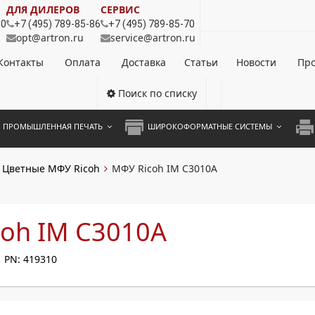
ДЛЯ ДИЛЕРОВ
СЕРВИС
80
+7 (495) 789-85-86
+7 (495) 789-85-70
opt@artron.ru
service@artron.ru
Контакты
Оплата
Доставка
Статьи
Новости
Про
Поиск по списку
ПРОМЫШЛЕННАЯ ПЕЧАТЬ
ШИРОКОФОРМАТНЫЕ СИСТЕМЫ
НОЦВЕТНЫЕ СИСТЕМЫ
ШИРОКОФОРМАТНЫЕ ПРИНТЕРЫ
А3 
Цветные МФУ Ricoh
МФУ Ricoh IM C3010A
ОХРОМНЫЕ СИСТЕМЫ
ИНЖЕНЕРНЫЕ СИСТЕМЫ
А4 
ЛИКАТОРЫ
А3 
oh IM C3010A
А4 
PN: 419310
ПРИ
ЦВЕ