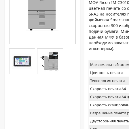
МФУ Ricoh IM C3010A
цветная печать со с
SRA3 на носителях п
дюймовая Smart-пан
скоростью 300 изобр
подачи бумаги. Мин
Данная МФУ в базов
необходимо заказа
инженером).
Максимальный форм
Цветность печати
Технология печати
Скорость печати А4
Скорость печати А4 
Скорость сканирован
Разрешение печати 
Двусторонняя печат