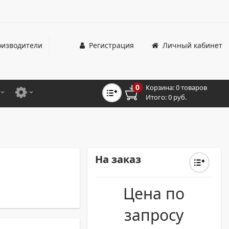
изводители
Регистрация
Личный кабинет
0
Корзина:
0 товаров
Итого:
0 руб.
ЦВЕТНЫЕ
ДЛЯ ОФИСНЫХ ПРИНТЕРОВ И МФУ
ЦВЕТНЫЕ
ДЛЯ ПРОМЫШЛЕННОЙ ПЕЧАТИ
МОНОХРОМНЫЕ
ДЛЯ ШИРОКОФОРМАТНЫХ СИСТЕМ
На заказ
МОНОХРОМНЫЕ
Цена по
НТЕРЫ ДЛЯ ОФИСА
запросу
ТНЫЕ ПРИНТЕРЫ