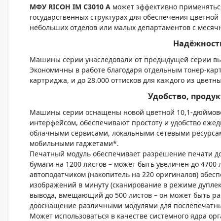
МФУ
RICOH
IM
C
3010 А
может эффективно применяться 
государственных структурах для обеспечения цветной
небольших отделов или малых департаментов с месячно
Надёжност
Машины серии унаследовали от предыдущей серии вы
Экономичны в работе благодаря отдельным тонер-карт
картриджа, и до 28.000 оттисков для каждого из цветн
Удобство, продук
Машины серии оснащены новой цветной 10,1-дюймово
интерфейсом, обеспечивают простоту и удобство ежед
облачными сервисами, локальными сетевыми ресурса
мобильными гаджетами*.
Печатный модуль обеспечивает разрешение печати до
бумаги на 1200 листов – может быть увеличен до 4700
автоподатчиком (накопитель на 220 оригиналов) обес
изображений в минуту (сканирование в режиме дуплек
вывода, вмещающий до 500 листов – он может быть р
дооснащение различными модулями для послепечатн
Может использоваться в качестве системного ядра ор