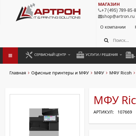
МАГАЗИН
+7 (495) 789-85-
shop@artron.ru
О компании
СЕРВИСНЫЙ ЦЕНТР
УСЛУГИ / РЕШЕНИЯ
ЗАПУСК ОБОРУДОВАНИЯ
АУТСОРСИНГ ПЕЧАТИ
ПОЛ
Главная
Офисные принтеры и МФУ
МФУ
МФУ Ricoh
ГАРАНТИЙНЫЙ РЕМОНТ
ПОКОПИЙНАЯ ПЕЧАТЬ
МОН
ДОГОВОРНОЕ ОБСЛУЖИВАНИЕ
КОНТРОЛЬ ПЕЧАТИ
ДУП
МФУ Ric
РЕГЛАМЕНТНЫЕ РАБОТЫ
ЛИЗИНГ
АРТИКУЛ: 107669
ПРОФИЛАКТИКА И ТО
АРЕНДА ОБОРУДОВАНИЯ
РАЗОВЫЕ РЕМОНТЫ