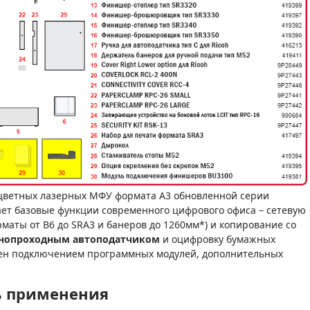
 цветных лазерных МФУ формата А3 обновленной серии
ивает базовые функции современного цифрового офиса – сетевую
маты от В6 до SRA3 и банеров до 1260мм*) и копирование со
днопроходным автоподатчиком
и оцифровку бумажных
ен подключением программных модулей, дополнительных
ь применения