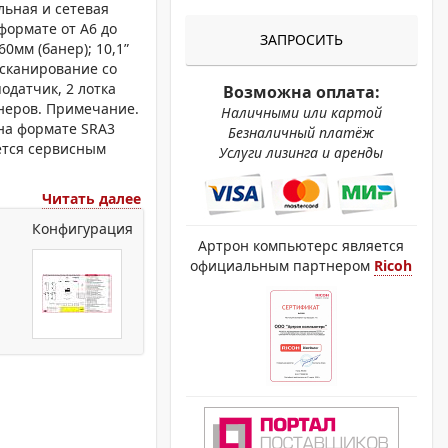
ОХРОМНЫЕ ПРИНТЕРЫ
льная и сетевая
формате от А6 до
ЗАПРОСИТЬ
60мм (банер); 10,1”
 сканирование со
одатчик, 2 лотка
Возможна оплата:
онеров. Примечание.
Наличными или картой
 на формате SRA3
Безналичный платёж
ется сервисным
Услуги лизинга и аренды
Читать далее
Конфигурация
Артрон компьютерс является
официальным партнером
Ricoh