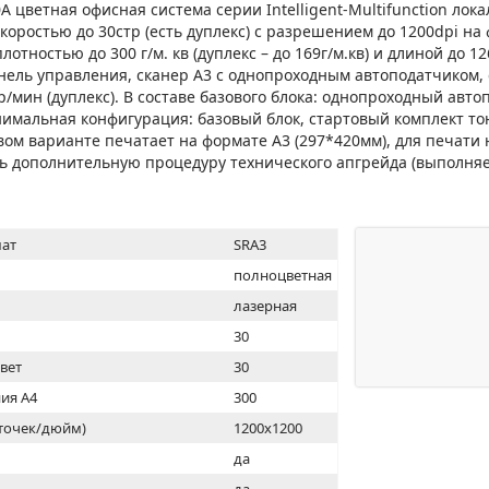
МОН
 цветная офисная система серии Intelligent-Multifunction лока
коростью до 30стр (есть дуплекс) с разрешением до 1200dpi на 
лотностью до 300 г/м. кв (дуплекс – до 169г/м.кв) и длиной до 12
ель управления, сканер А3 с однопроходным автоподатчиком,
/мин (дуплекс). В составе базового блока: однопроходный автоп
имальная конфигурация: базовый блок, стартовый комплект т
ом варианте печатает на формате А3 (297*420мм), для печати
ть дополнительную процедуру технического апгрейда (выполня
ат
SRA3
полноцветная
лазерная
30
цвет
30
ия А4
300
(точек/дюйм)
1200х1200
ь
да