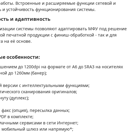
 работы. Встроенные и расширяемые функции сетевой и
ь и устойчивость функционирования системы.
сть и адаптивность
изации системы позволяют адаптировать МФУ под решение
ой печатной продукции с финиш-обработкой - так и для
 на её основе.
е особенности:
решением до 1200dpi на формате от А6 до SRA3 на носителях
иной до 1260мм (банер);
ой версии с интеллектуальными функциями;
атического сканирования оригиналов;
уту (дуплекс);
 факс (опция), пересылка данных;
PDF в комплекте;
блачными сервисами в сети Интернет;
рез мобильный шлюз или напрямую*;