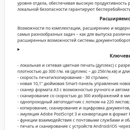
уровня отдела, обеспечивая высокую продуктивность
локальной безопасности гарантируют бесперебойност
Расширяемо
Возможности по комплектации, расширению и модерн
самых разнообразных задач – как для выпуска различн
расширенных возможностей системы документооборота
Ключевы
- локальная и сетевая цветная печать (дуплекс) с раз
плотностью до 300 г/м. кв (дуплекс – до 256г/м.кв) и дл
- скорость печати/копирования - 30 cтр/мин;
- новая 10,1” дюймовая Smart-панель управления нов
- сканер формата А3 с возможностью ручного и автом
- сканирование со скоростью до 300 изображений в мин
- однопроходный автоподатчик с лотком на 220 листов;
- копирование, сканирование и оцифровка документов,
- эмуляция Adobe PostScript 3 и конвертация в формат 
- функции взаимодействия с почтовыми службами и о
- печать и сканирование с устройств Android/iOS че