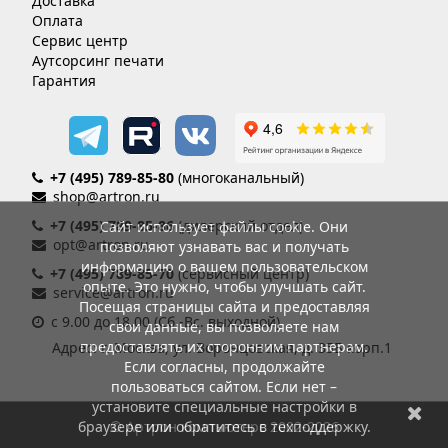
Доставка
Оплата
Сервис центр
Аутсорсинг печати
Гарантия
+7 (495) 789-85-80
(многоканальный)
shop@artron.ru
+7 (495) 789-85-86
(дилерский отдел)
Сайт использует файлы cookie. Они
opt@artron.ru
позволяют узнавать вас и получать
информацию о вашем пользовательском
+7 (495) 789-85-70
(сервисный центр)
опыте. Это нужно, чтобы улучшать сайт.
service@artron.ru
Посещая страницы сайта и предоставляя
с 9.00 до 18.00 (Сб.-Вс. выходной)
свои данные, вы позволяете нам
предоставлять их сторонним партнерам.
Адрес: г. Москва, ул. Воронцовская, д. 35Б корп.1
Если согласны, продолжайте
пользоваться сайтом. Если нет –
установите специальные настройки в
браузере или обратитесь в техподдержку.
© Артрон компьютерс 2002-2026