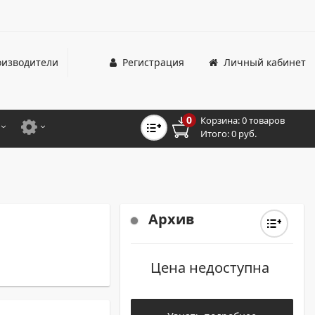
изводители
Регистрация
Личный кабинет
0
Корзина:
0 товаров
Итого:
0 руб.
ЦВЕТНЫЕ
ДЛЯ ОФИСНЫХ ПРИНТЕРОВ И МФУ
ЦВЕТНЫЕ
ДЛЯ ПРОМЫШЛЕННОЙ ПЕЧАТИ
МОНОХРОМНЫЕ
ДЛЯ ШИРОКОФОРМАТНЫХ СИСТЕМ
Архив
МОНОХРОМНЫЕ
Цена недоступна
НТЕРЫ ДЛЯ ОФИСА
ТНЫЕ ПРИНТЕРЫ