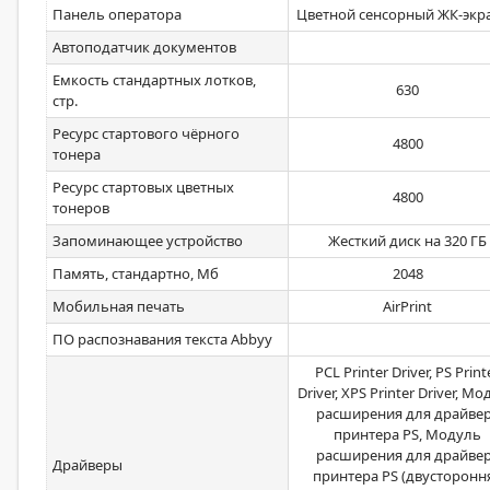
Панель оператора
Цветной сенсорный ЖК-экра
Автоподатчик документов
Емкость стандартных лотков,
630
стр.
Ресурс стартового чёрного
4800
тонера
Ресурс стартовых цветных
4800
тонеров
Запоминающее устройство
Жесткий диск на 320 ГБ
Память, стандартно, Мб
2048
Мобильная печать
AirPrint
ПО распознавания текста Abbyy
PCL Printer Driver, PS Print
Driver, XPS Printer Driver, М
расширения для драйве
принтера PS, Модуль
расширения для драйве
Драйверы
принтера PS (двусторонн