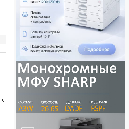
-T,
0