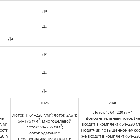
Да
Да
Да
Да
Да
Да
1026
2048
2
Лоток 1: 64–220 г/м
2
Лоток 1: 64–220 г/м
; лоток 2/3/4:
не
Дополнительный лоток (не
2
64–176 г/м
; многоцелевой
2
г/м
входит в комплект): 64–220 г
2
лоток: 64–256 г/м
;
ости
Податчик повышенной емкос
автоподатчик с
20 г/
(не входит в комплект): 64–220
переворачиванием (RADF):