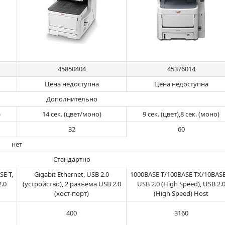
45850404
45376014
Цена недоступна
Цена недоступна
Дополнительно
)
14 сек. (цвет/моно)
9 сек. (цвет),8 сек. (моно)
32
60
нет
Стандартно
E-T,
Gigabit Ethernet, USB 2.0
1000BASE-T/100BASE-TX/10BASE
2.0
(устройство), 2 разъема USB 2.0
USB 2.0 (High Speed), USB 2.
(хост-порт)
(High Speed) Host
400
3160