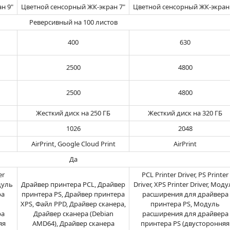
н 9"
Цветной сенсорный ЖК-экран 7"
Цветной сенсорный ЖК-экран 
Реверсивный на 100 листов
400
630
2500
4800
2500
4800
Жесткий диск на 250 ГБ
Жесткий диск на 320 ГБ
1026
2048
AirPrint, Google Cloud Print
AirPrint
Да
er
PCL Printer Driver, PS Printer
одуль
Драйвер принтера PCL, Драйвер
Driver, XPS Printer Driver, Мод
ра
принтера PS, Драйвер принтера
расширения для драйвера
XPS, Файл PPD, Драйвер сканера,
принтера PS, Модуль
ра
Драйвер сканера (Debian
расширения для драйвера
яя
AMD64), Драйвер сканера
принтера PS (двусторонняя