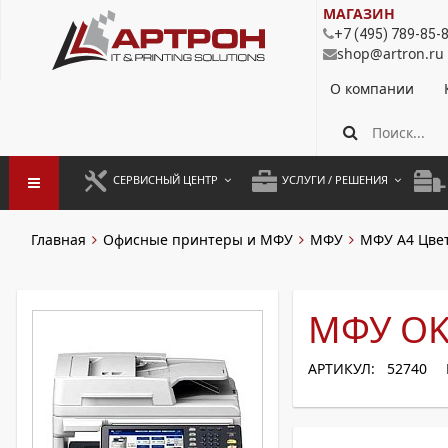
МАГАЗИН
+7 (495) 789-85-
shop@artron.ru
О компании
СЕРВИСНЫЙ ЦЕНТР
УСЛУГИ / РЕШЕНИЯ
ЗАПУСК ОБОРУДОВАНИЯ
АУТСОРСИНГ ПЕЧАТИ
ПОЛ
Главная
Офисные принтеры и МФУ
МФУ
МФУ А4 Цве
ГАРАНТИЙНЫЙ РЕМОНТ
ПОКОПИЙНАЯ ПЕЧАТЬ
МОН
ДОГОВОРНОЕ ОБСЛУЖИВАНИЕ
КОНТРОЛЬ ПЕЧАТИ
ДУП
МФУ OK
РЕГЛАМЕНТНЫЕ РАБОТЫ
ЛИЗИНГ
АРТИКУЛ: 52740
ПРОФИЛАКТИКА И ТО
АРЕНДА ОБОРУДОВАНИЯ
РАЗОВЫЕ РЕМОНТЫ