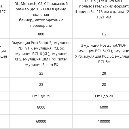
(3" x 5") (75 x 125 мм),
DL, Monarch, C5, C4), заказной
т:
пользовательский формат:
размер (до 1321 мм в длину,
127–
Ширина 64–216 мм x длина 12
включая
1321 мм
баннер); автоподатчик с
переворачи
800
1,2
Эмуляция PostScript 3, эмуляция
,
Эмуляция Postscript/PDF,
PDF v1.7, эмуляция PCL 5c,
ция
эмуляция PCL 6 (XL), эмуляц
эмуляция PCL 6 (XL), эмуляция
яция
XPS, эмуляция PCL 5c, эмуляц
XPS, эмуляция IBM ProPrinter,
PCL 5e
эмуляция Epson FX
23
28
23
28
От 1 до 25
От 1 до 20
8000
6000
60000
100000