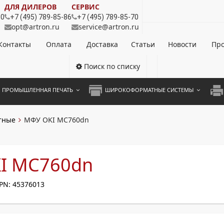
ДЛЯ ДИЛЕРОВ
СЕРВИС
80
+7 (495) 789-85-86
+7 (495) 789-85-70
opt@artron.ru
service@artron.ru
Контакты
Оплата
Доставка
Статьи
Новости
Про
Поиск по списку
ПРОМЫШЛЕННАЯ ПЕЧАТЬ
ШИРОКОФОРМАТНЫЕ СИСТЕМЫ
НОЦВЕТНЫЕ СИСТЕМЫ
ШИРОКОФОРМАТНЫЕ ПРИНТЕРЫ
А3 
тные
МФУ OKI MC760dn
ОХРОМНЫЕ СИСТЕМЫ
ИНЖЕНЕРНЫЕ СИСТЕМЫ
А4 
ЛИКАТОРЫ
А3 
I MC760dn
А4 
PN: 45376013
ПРИ
ЦВЕ