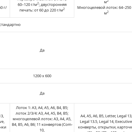
2
м
2
60–120 г/м
; двусторонняя
0 г/
Многоцелевой лоток: 64–250 
2
печать: от 60 до 220 г/м
2
м
стандартно
Да
1200 x 600
Да
Лоток 1: A3, A4, A5, A6, B4, B5;
лоток 2/3/4: A3, A4, A5, B4, B5;
13,
A4, A5, A6, B5, Letter, Legal 13
многоцелевой лоток: A3, A4, A5,
ve,
Legal 13.5, Legal 14, Executive
B4, B5, A6, B6; 11 конвертов (Com-
чки
конверты, открытки, карточ
10,