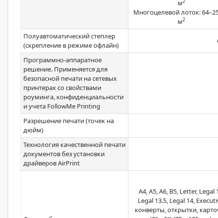
2
м
Многоцелевой лоток: 64–25
2
м
Полуавтоматический степлер
(скрепление в режиме офлайн)
Программно-аппаратное
решение. Применяется для
безопасной печати на сетевых
принтерах со свойствами
роуминга, конфиденциальности
и учета FollowMe Printing
Разрешение печати (точек на
дюйм)
Технология качественной печати
документов без установки
драйверов AirPrint
A4, A5, A6, B5, Letter, Legal 
Legal 13.5, Legal 14, Executi
конверты, открытки, карто