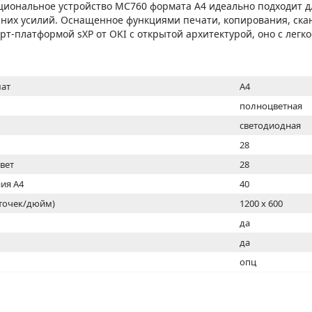
МОН
циональное устройство MC760 формата А4 идеально подходит д
шних усилий. Оснащенное функциями печати, копирования, ска
т-платформой sXP от OKI с открытой архитектурой, оно с легк
ат
A4
полноцветная
светодиодная
28
цвет
28
ия А4
40
(точек/дюйм)
1200 x 600
ь
да
да
опц