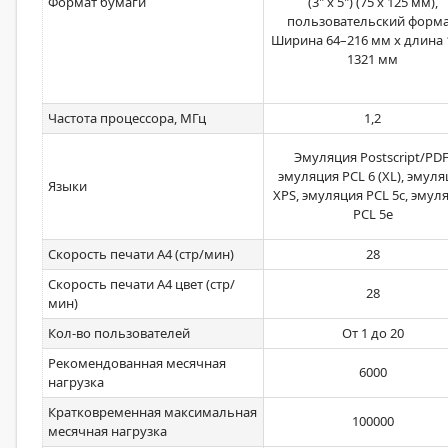
Формат бумаги
(3" x 5") (75 x 125 мм),
пользовательский форма
Ширина 64–216 мм x длина 
1321 мм
Частота процессора, МГц
1,2
Эмуляция Postscript/PDF
эмуляция PCL 6 (XL), эмуля
Языки
XPS, эмуляция PCL 5c, эмул
PCL 5e
Скорость печати А4 (стр/мин)
28
Скорость печати А4 цвет (стр/
28
мин)
Кол-во пользователей
От 1 до 20
Рекомендованная месячная
6000
нагрузка
Кратковременная максимальная
100000
месячная нагрузка