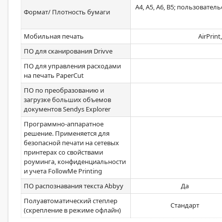
А4, А5, А6, В5; пользовате
Формат/ Плотность бумаги
Мобильная печать
AirPrint
ПО для сканирования Drivve
ПО для управления расходами
на печать PaperCut
ПО по преобразованию и
загрузке больших объемов
документов Sendys Explorer
Программно-аппаратное
решение. Применяется для
безопасной печати на сетевых
принтерах со свойствами
роуминга, конфиденциальности
и учета FollowMe Printing
ПО распознавания текста Abbyy
Да
Полуавтоматический степлер
Стандарт
(скрепление в режиме офлайн)