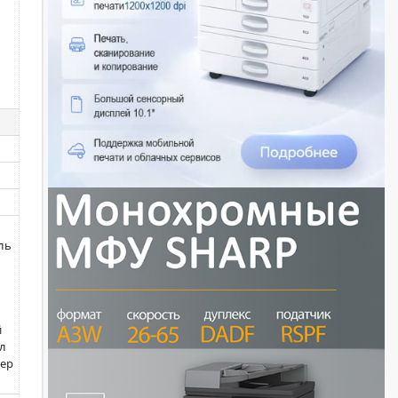
уль
й
л
вер