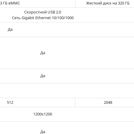
3 ГБ еММС
Жесткий диск на 320 ГБ
Скоростной USB 2.0
Сеть Gigabit Ethernet 10/100/1000
Да
Да
Да
512
2048
1200x1200
Да