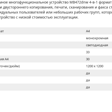
МОН
мное многофункциональное устройство MB472dnw 4-в-1 формат
и двустороннего копирования, печати, сканирования и факса 
идуальных пользователей или небольших рабочих групп, кото
тройство с низкой стоимостью эксплуатации.
ат
A4
монохромная
светодиодная
33
ия А4
30
(точек/дюйм)
1200 x 1200
ь
да
да
да