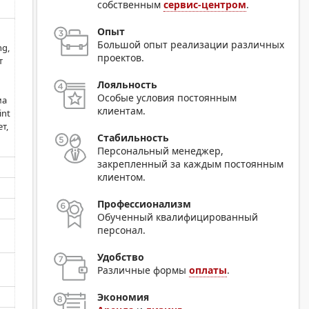
собственным
сервис-центром
.
Опыт
Большой опыт реализации различных
ng,
проектов.
т
Лояльность
Особые условия постоянным
ма
клиентам.
int
т,
Стабильность
Персональный менеджер,
закрепленный за каждым постоянным
клиентом.
Профессионализм
Обученный квалифицированный
персонал.
Удобство
Различные формы
оплаты
.
Экономия