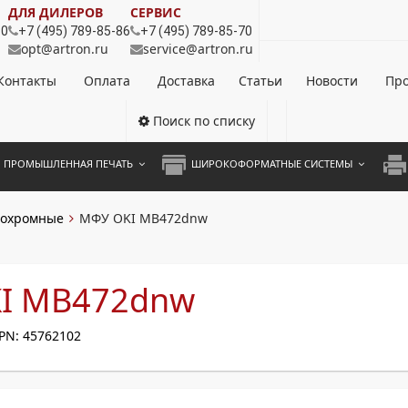
ДЛЯ ДИЛЕРОВ
СЕРВИС
80
+7 (495) 789-85-86
+7 (495) 789-85-70
opt@artron.ru
service@artron.ru
Контакты
Оплата
Доставка
Статьи
Новости
Про
Поиск по списку
ПРОМЫШЛЕННАЯ ПЕЧАТЬ
ШИРОКОФОРМАТНЫЕ СИСТЕМЫ
НОЦВЕТНЫЕ СИСТЕМЫ
ШИРОКОФОРМАТНЫЕ ПРИНТЕРЫ
А3 
охромные
МФУ OKI MB472dnw
ОХРОМНЫЕ СИСТЕМЫ
ИНЖЕНЕРНЫЕ СИСТЕМЫ
А4 
ЛИКАТОРЫ
А3 
I MB472dnw
А4 
PN: 45762102
ПРИ
ЦВЕ