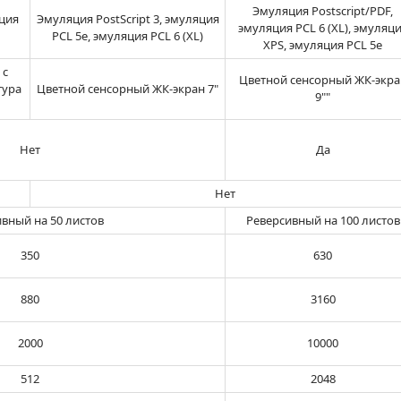
Эмуляция Postscript/PDF,
яция
Эмуляция PostScript 3, эмуляция
эмуляция PCL 6 (XL), эмуляц
PCL 5e, эмуляция PCL 6 (XL)
XPS, эмуляция PCL 5e
 с
Цветной сенсорный ЖК-экра
тура
Цветной сенсорный ЖК-экран 7"
9""
Нет
Да
Нет
вный на 50 листов
Реверсивный на 100 листов
350
630
880
3160
2000
10000
512
2048