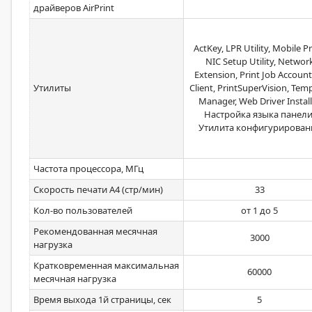
драйверов AirPrint
ActKey, LPR Utility, Mobile Pr
NIC Setup Utility, Networ
Extension, Print Job Accoun
Утилиты
Client, PrintSuperVision, Tem
Manager, Web Driver Install
Настройка языка панели
Утилита конфигурирован
Частота процессора, МГц
Скорость печати А4 (стр/мин)
33
Кол-во пользователей
от 1 до 5
Рекомендованная месячная
3000
нагрузка
Кратковременная максимальная
60000
месячная нагрузка
Время выхода 1й страницы, сек
5