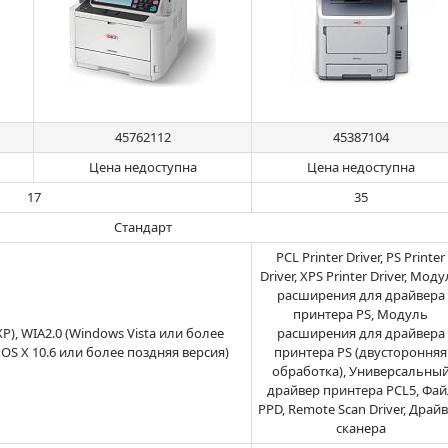
45762112
45387104
Цена недоступна
Цена недоступна
17
35
Стандарт
PCL Printer Driver, PS Printer
Driver, XPS Printer Driver, Мод
расширения для драйвера
принтера PS, Модуль
P), WIA2.0 (Windows Vista или более
расширения для драйвера
 OS X 10.6 или более поздняя версия)
принтера PS (двусторонняя
обработка), Универсальны
драйвер принтера PCL5, Фай
PPD, Remote Scan Driver, Драй
сканера