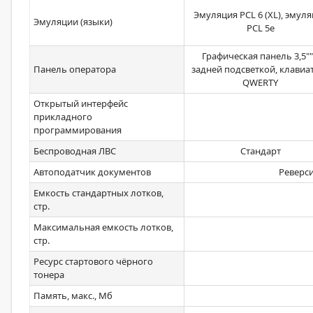
Эмуляция PCL 6 (XL), эмул
Эмуляции (языки)
PCL 5e
Графическая панель 3,5""
Панель оператора
задней подсветкой, клавиа
QWERTY
Открытый интерфейс
прикладного
программирования
Беспроводная ЛВС
Стандарт
Автоподатчик документов
Реверси
Емкость стандартных лотков,
стр.
Максимальная емкость лотков,
стр.
Ресурс стартового чёрного
тонера
Память, макс., Мб