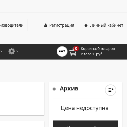
изводители
Регистрация
Личный кабинет
0
Корзина:
0 товаров
Итого:
0 руб.
ЦВЕТНЫЕ
ДЛЯ ОФИСНЫХ ПРИНТЕРОВ И МФУ
ЦВЕТНЫЕ
ДЛЯ ПРОМЫШЛЕННОЙ ПЕЧАТИ
МОНОХРОМНЫЕ
ДЛЯ ШИРОКОФОРМАТНЫХ СИСТЕМ
Архив
МОНОХРОМНЫЕ
Цена недоступна
НТЕРЫ ДЛЯ ОФИСА
ТНЫЕ ПРИНТЕРЫ