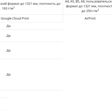
А4, А5, В5, А6; пользовательс
льский формат до 1321 мм, плотность до
формат до 1321 мм, плотнос
2
163 г/м
2
до 250 г/м
, Google Cloud Print
AirPrint
Да
Да
Да
Да