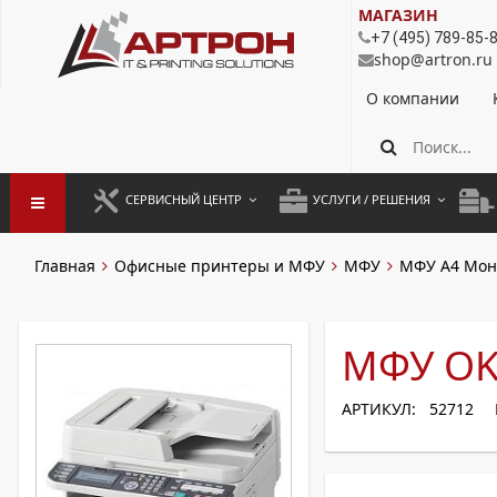
МАГАЗИН
+7 (495) 789-85-
shop@artron.ru
О компании
СЕРВИСНЫЙ ЦЕНТР
УСЛУГИ / РЕШЕНИЯ
ЗАПУСК ОБОРУДОВАНИЯ
АУТСОРСИНГ ПЕЧАТИ
ПОЛ
Главная
Офисные принтеры и МФУ
МФУ
МФУ А4 Мон
ГАРАНТИЙНЫЙ РЕМОНТ
ПОКОПИЙНАЯ ПЕЧАТЬ
МОН
ДОГОВОРНОЕ ОБСЛУЖИВАНИЕ
КОНТРОЛЬ ПЕЧАТИ
ДУП
МФУ OK
РЕГЛАМЕНТНЫЕ РАБОТЫ
ЛИЗИНГ
АРТИКУЛ: 52712
ПРОФИЛАКТИКА И ТО
АРЕНДА ОБОРУДОВАНИЯ
РАЗОВЫЕ РЕМОНТЫ