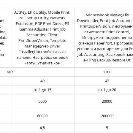
ActKey, LPR Utility, Mobile Print,
Addressbook Viewer, File
NIC Setup Utility, Network
int,
Downloader, Print Job Accounti
Extension, PDF Print Direct, PS
k
PrintSuperVision, Инструмен
Gamma Adjuster, Print Job
ting
отчетности Print Control,
Accounting Client,
plate
Инструмент подключения
PrintSuperVision, Template
er,
сканера PaperPort, Програм
Manager,Web Driver
,
установки расширения для Pr
Installer,Настройка языка
ия
Job Accounting, Языковой паке
панели, Настройка сетевой
e-Filing Backup/Restore Ut
карты, Утилита кон
667
1200
40
47
от 1 до 15
от 1 до 20
5000
20000
80000
200000
4,5
5