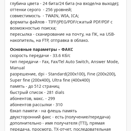
глубина цвета - 24 бита/24 бита (на входе/на выходе);
оттенки серого - 256 уровней;
совместимость - TWAIN, WIA, ICA;
форматы файлов - TIFF/JPEG/PDF/сжатый PDF/PDF с
возможностью поиска;
пересылка - сканирование на почту, на ПК, на USB-
накопитель, на FTP, отправка в облако.
Основные параметры – ФАКС
скорость передачи - 33.6 Кб/с
тип передачи - Fax, Fax/Tel Auto Switch, Answer Mode,
Manual
разрешение, dpi - Standard(200x100), Fine (200x200),
Super fine (200x400), Ultra fine (400x400)
память - до 512 страниц
быстрый список - 281 dials
абонентов, макс. - 299
абонентов рассылки - 310
бэкап памяти - на флешь память
двухсторонний факс - есть (получение/передача)
дополнительно - имя получателя (TTI), прямая
передача, просмотр, TX-отчет, последовательная