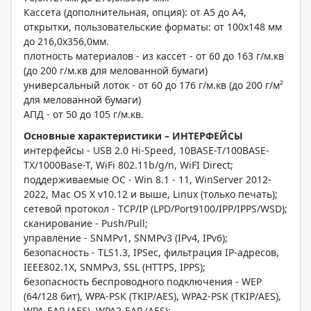
Кассета (дополнительная, опция): от А5 до А4,
открытки, пользовательские форматы: от 100x148 мм
до 216,0x356,0мм.
плотность материалов - из кассет - от 60 до 163 г/м.кв
(до 200 г/м.кв для мелованной бумаги)
универсальный лоток - от 60 до 176 г/м.кв (до 200 г/м²
для мелованной бумаги)
АПД - от 50 до 105 г/м.кв.
Основные характеристики – ИНТЕРФЕЙСЫ
интерфейсы - USB 2.0 Hi-Speed, 10BASE-T/100BASE-
TX/1000Base-T, WiFi 802.11b/g/n, WiFI Direct;
поддерживаемые ОС - Win 8.1 - 11, WinServer 2012-
2022, Mac OS X v10.12 и выше, Linux (только печать);
сетевой протокол - TCP/IP (LPD/Port9100/IPP/IPPS/WSD);
сканирование - Push/Pull;
управление - SNMPv1, SNMPv3 (IPv4, IPv6);
безопасность - TLS1.3, IPSec, фильтрация IP-адресов,
IEEE802.1X, SNMPv3, SSL (HTTPS, IPPS);
безопасность беспроводного подключения - WEP
(64/128 бит), WPA-PSK (TKIP/AES), WPA2-PSK (TKIP/AES),
WPA-EAP (AES), WPA2-EAP (AES);