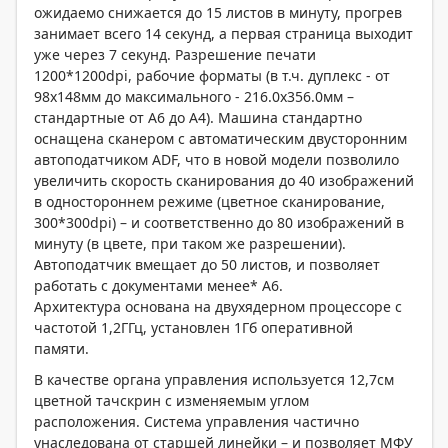
ожидаемо снижается до 15 листов в минуту, прогрев
занимает всего 14 секунд, а первая страница выходит
уже через 7 секунд. Разрешение печати
1200*1200dpi, рабочие форматы (в т.ч. дуплекс - от
98x148мм до максимального - 216.0x356.0мм –
стандартные от А6 до А4). Машина стандартно
оснащена сканером с автоматическим двусторонним
автоподатчиком ADF, что в новой модели позволило
увеличить скорость сканирования до 40 изображений
в одностороннем режиме (цветное сканирование,
300*300dpi) – и соответственно до 80 изображений в
минуту (в цвете, при таком же разрешении).
Автоподатчик вмещает до 50 листов, и позволяет
работать с документами менее* А6.
Архитектура основана на двухядерном процессоре с
частотой 1,2ГГц, установлен 1Гб оперативной
памяти.
В качестве органа управления используется 12,7см
цветной тачскрин с изменяемым углом
расположения. Система управления частично
унаследована от старшей линейки – и позволяет МФУ