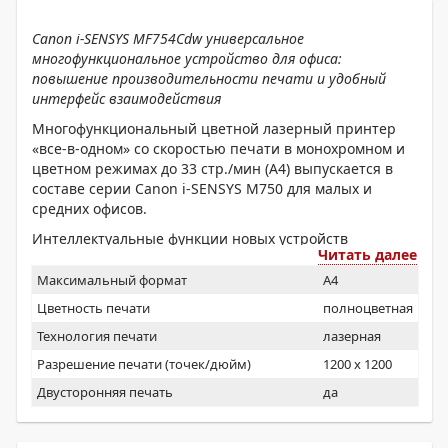
Canon i-SENSYS MF754Cdw универсальное
многофункциональное устройство для офиса:
повышение производительности печати и удобный
интерфейс взаимодействия
Многофункциональный цветной лазерный принтер
«все-в-одном» со скоростью печати в монохромном и
цветном режимах до 33 стр./мин (A4) выпускается в
составе серии Canon i-SENSYS M750 для малых и
средних офисов.
Интеллектуальные функции новых устройств
Читать далее
отвечают критически важным потребностям бизнеса:
обеспечению безопасности, производительности и
Максимальный формат
A4
персонализации рабочих процессов.
Цветность печати
полноцветная
Технология печати
лазерная
Разрешение печати (точек/дюйм)
1200 x 1200
Двусторонняя печать
да