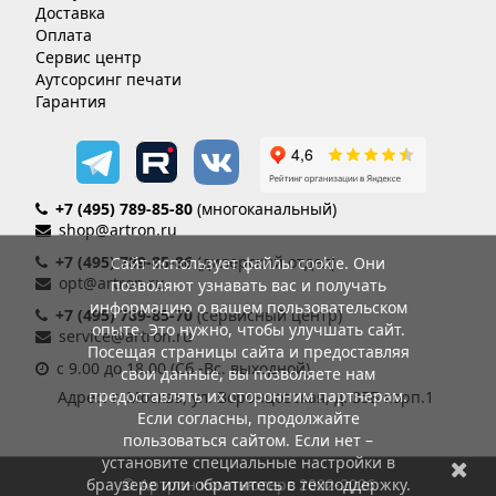
Доставка
Оплата
Сервис центр
Аутсорсинг печати
Гарантия
+7 (495) 789-85-80
(многоканальный)
shop@artron.ru
+7 (495) 789-85-86
(дилерский отдел)
Сайт использует файлы cookie. Они
opt@artron.ru
позволяют узнавать вас и получать
информацию о вашем пользовательском
+7 (495) 789-85-70
(сервисный центр)
опыте. Это нужно, чтобы улучшать сайт.
service@artron.ru
Посещая страницы сайта и предоставляя
с 9.00 до 18.00 (Сб.-Вс. выходной)
свои данные, вы позволяете нам
предоставлять их сторонним партнерам.
Адрес: г. Москва, ул. Воронцовская, д. 35Б корп.1
Если согласны, продолжайте
пользоваться сайтом. Если нет –
установите специальные настройки в
браузере или обратитесь в техподдержку.
© Артрон компьютерс 2002-2026