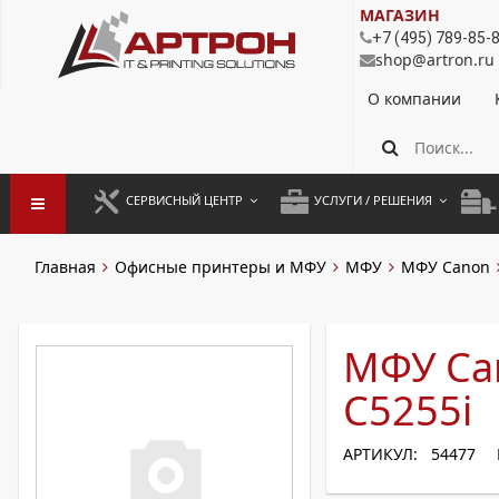
МАГАЗИН
+7 (495) 789-85-
shop@artron.ru
О компании
СЕРВИСНЫЙ ЦЕНТР
УСЛУГИ / РЕШЕНИЯ
ЗАПУСК ОБОРУДОВАНИЯ
АУТСОРСИНГ ПЕЧАТИ
ПОЛ
Главная
Офисные принтеры и МФУ
МФУ
МФУ Canon
ГАРАНТИЙНЫЙ РЕМОНТ
ПОКОПИЙНАЯ ПЕЧАТЬ
МОН
ДОГОВОРНОЕ ОБСЛУЖИВАНИЕ
КОНТРОЛЬ ПЕЧАТИ
ДУП
МФУ Ca
РЕГЛАМЕНТНЫЕ РАБОТЫ
ЛИЗИНГ
C5255i
ПРОФИЛАКТИКА И ТО
АРЕНДА ОБОРУДОВАНИЯ
АРТИКУЛ: 54477
РАЗОВЫЕ РЕМОНТЫ