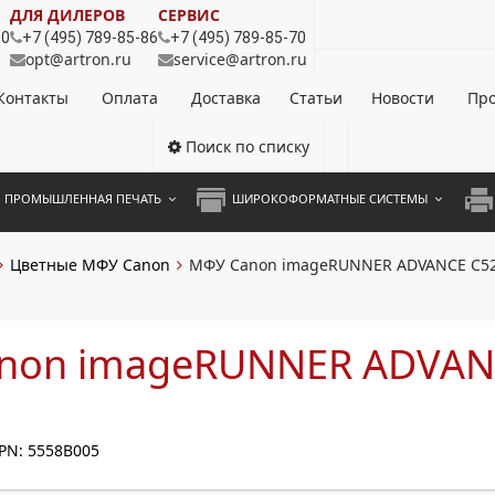
ДЛЯ ДИЛЕРОВ
СЕРВИС
80
+7 (495) 789-85-86
+7 (495) 789-85-70
opt@artron.ru
service@artron.ru
Контакты
Оплата
Доставка
Статьи
Новости
Про
Поиск по списку
ПРОМЫШЛЕННАЯ ПЕЧАТЬ
ШИРОКОФОРМАТНЫЕ СИСТЕМЫ
НОЦВЕТНЫЕ СИСТЕМЫ
ШИРОКОФОРМАТНЫЕ ПРИНТЕРЫ
А3 
Цветные МФУ Canon
МФУ Canon imageRUNNER ADVANCE C52
ОХРОМНЫЕ СИСТЕМЫ
ИНЖЕНЕРНЫЕ СИСТЕМЫ
А4 
ЛИКАТОРЫ
А3 
non imageRUNNER ADVAN
А4 
ПРИ
PN: 5558B005
ЦВЕ