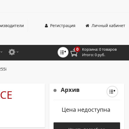
изводители
Регистрация
Личный кабинет
0
Корзина:
0 товаров
Итого:
0 руб.
ЦВЕТНЫЕ
ДЛЯ ОФИСНЫХ ПРИНТЕРОВ И МФУ
55i
ЦВЕТНЫЕ
ДЛЯ ПРОМЫШЛЕННОЙ ПЕЧАТИ
МОНОХРОМНЫЕ
ДЛЯ ШИРОКОФОРМАТНЫХ СИСТЕМ
Архив
CE
МОНОХРОМНЫЕ
Цена недоступна
НТЕРЫ ДЛЯ ОФИСА
ТНЫЕ ПРИНТЕРЫ