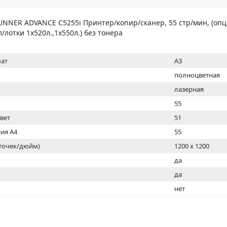
МОН
NER ADVANCE C5255i Принтер/копир/сканер, 55 стр/мин, (опц
л/лотки 1х520л.,1х550л.) без тонера
ат
A3
полноцветная
лазерная
55
цвет
51
ия А4
55
(точек/дюйм)
1200 x 1200
ь
да
да
нет