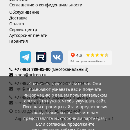
Соглашение о конфиденциальности
Обслуживание
Доставка
Оплата
Сервис центр
Аутсорсинг печати
Гарантия
+7 (495) 789-85-80
(многоканальный)
shop@artron.ru
+7 (495) 789-85-86
(дилерский отдел)
Сайт использует файлы cookie. Они
opt@artron.ru
позволяют узнавать вас и получать
информацию о вашем пользовательском
+7 (495) 789-85-70
(сервисный центр)
опыте. Это нужно, чтобы улучшать сайт.
service@artron.ru
Посещая страницы сайта и предоставляя
с 9.00 до 18.00 (Сб.-Вс. выходной)
свои данные, вы позволяете нам
предоставлять их сторонним партнерам.
Адрес: г. Москва, ул. Воронцовская, д. 35Б корп.1
Если согласны, продолжайте
пользоваться сайтом. Если нет –