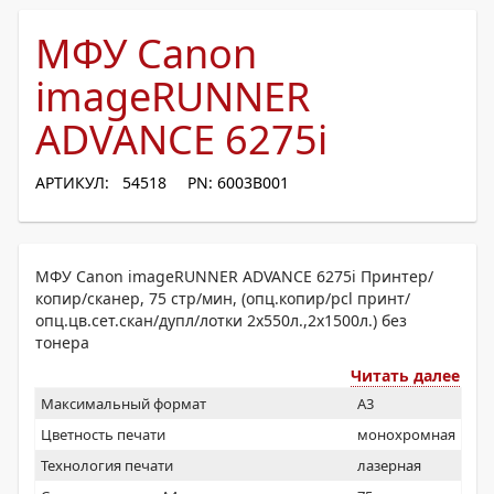
МФУ Canon
imageRUNNER
ADVANCE 6275i
АРТИКУЛ: 54518
PN: 6003B001
МФУ Canon imageRUNNER ADVANCE 6275i Принтер/
копир/сканер, 75 стр/мин, (опц.копир/pcl принт/
опц.цв.сет.скан/дупл/лотки 2х550л.,2х1500л.) без
тонера
Читать далее
Максимальный формат
A3
Цветность печати
монохромная
Технология печати
лазерная