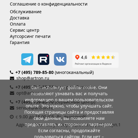
Соглашение о конфиденциальности
Обслуживание
Доставка
Оплата
Сервис центр
Аутсорсинг печати
Гарантия
+7 (495) 789-85-80
(многоканальный)
shop@artron.ru
+7 (495) 789-85-86
(дилерский отдел)
Сайт использует файлы cookie. Они
opt@artron.ru
позволяют узнавать вас и получать
информацию о вашем пользовательском
+7 (495) 789-85-70
(сервисный центр)
опыте. Это нужно, чтобы улучшать сайт.
service@artron.ru
Посещая страницы сайта и предоставляя
с 9.00 до 18.00 (Сб.-Вс. выходной)
свои данные, вы позволяете нам
предоставлять их сторонним партнерам.
Адрес: г. Москва, ул. Воронцовская, д. 35Б корп.1
Если согласны, продолжайте
пользоваться сайтом. Если нет –