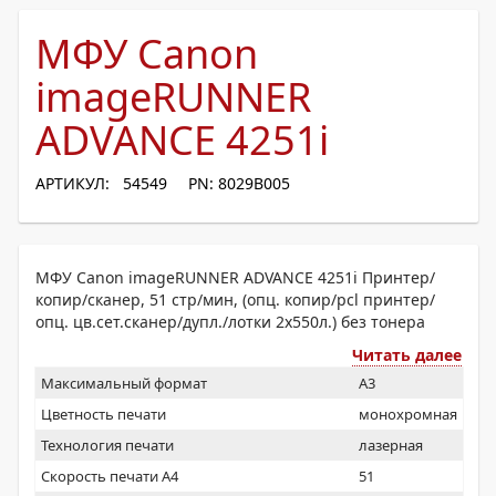
МФУ Canon
imageRUNNER
ADVANCE 4251i
АРТИКУЛ: 54549
PN: 8029B005
МФУ Canon imageRUNNER ADVANCE 4251i Принтер/
копир/сканер, 51 стр/мин, (опц. копир/pcl принтер/
опц. цв.сет.сканер/дупл./лотки 2х550л.) без тонера
Читать далее
Максимальный формат
A3
Цветность печати
монохромная
Технология печати
лазерная
Скорость печати А4
51