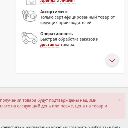
Аренда
и
лизинг
.
Ассортимент
Только сертифицированный товар от
ведущих производителей.
Оперативность
Быстрая обработка заказов и
доставка
товара.
×
ия получения товара будут подтверждены нашими
плате на следующий день или позже, цена на товар и
ктеристиках и комплектации может как содержать ошибки, так и быть