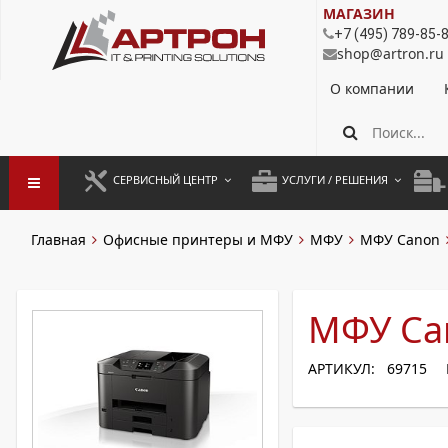
МАГАЗИН
+7 (495) 789-85-
shop@artron.ru
О компании
СЕРВИСНЫЙ ЦЕНТР
УСЛУГИ / РЕШЕНИЯ
ЗАПУСК ОБОРУДОВАНИЯ
АУТСОРСИНГ ПЕЧАТИ
ПОЛ
Главная
Офисные принтеры и МФУ
МФУ
МФУ Canon
ГАРАНТИЙНЫЙ РЕМОНТ
ПОКОПИЙНАЯ ПЕЧАТЬ
МОН
ДОГОВОРНОЕ ОБСЛУЖИВАНИЕ
КОНТРОЛЬ ПЕЧАТИ
ДУП
МФУ Ca
РЕГЛАМЕНТНЫЕ РАБОТЫ
ЛИЗИНГ
АРТИКУЛ: 69715
ПРОФИЛАКТИКА И ТО
АРЕНДА ОБОРУДОВАНИЯ
РАЗОВЫЕ РЕМОНТЫ