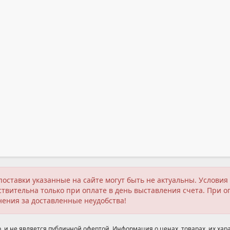
поставки указанные на сайте могут быть не актуальны. Услов
твительна только при оплате в день выставления счета. При о
нения за доставленные неудобства!
 и не является публичной офертой. Информация о ценах, товарах, их хара