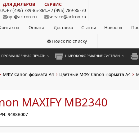
ДЛЯ ДИЛЕРОВ
СЕРВИС
80
+7 (495) 789-85-86
+7 (495) 789-85-70
opt@artron.ru
service@artron.ru
Контакты
Оплата
Доставка
Статьи
Новости
Про
Поиск по списку
ПРОМЫШЛЕННАЯ ПЕЧАТЬ
ШИРОКОФОРМАТНЫЕ СИСТЕМЫ
НОЦВЕТНЫЕ СИСТЕМЫ
ШИРОКОФОРМАТНЫЕ ПРИНТЕРЫ
А3 
МФУ Canon формата А4
Цветные МФУ Canon формата А4
М
ОХРОМНЫЕ СИСТЕМЫ
ИНЖЕНЕРНЫЕ СИСТЕМЫ
А4 
ЛИКАТОРЫ
А3 
non MAXIFY MB2340
А4 
PN: 9488B007
ПРИ
ЦВЕ