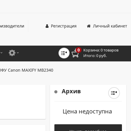
изводители
Регистрация
Личный кабинет
0
Корзина:
0 товаров
Итого:
0 руб.
ЦВЕТНЫЕ
ДЛЯ ОФИСНЫХ ПРИНТЕРОВ И МФУ
ФУ Canon MAXIFY MB2340
ЦВЕТНЫЕ
ДЛЯ ПРОМЫШЛЕННОЙ ПЕЧАТИ
МОНОХРОМНЫЕ
ДЛЯ ШИРОКОФОРМАТНЫХ СИСТЕМ
Архив
МОНОХРОМНЫЕ
Цена недоступна
НТЕРЫ ДЛЯ ОФИСА
ТНЫЕ ПРИНТЕРЫ