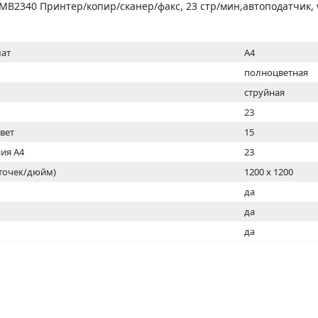
МОН
B2340 Принтер/копир/сканер/факс, 23 стр/мин,автоподатчик, w
ат
A4
полноцветная
струйная
23
цвет
15
ия А4
23
(точек/дюйм)
1200 x 1200
ь
да
да
да