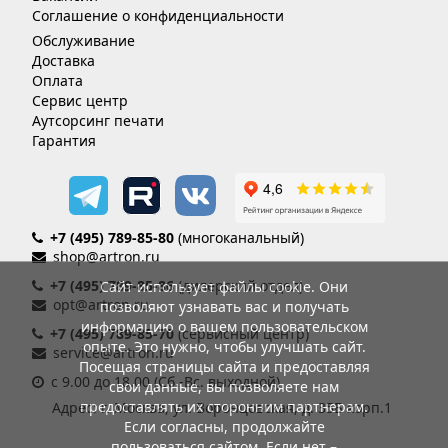
Соглашение о конфиденциальности
Обслуживание
Доставка
Оплата
Сервис центр
Аутсорсинг печати
Гарантия
+7 (495) 789-85-80
(многоканальный)
shop@artron.ru
+7 (495) 789-85-86
(дилерский отдел)
Сайт использует файлы cookie. Они
opt@artron.ru
позволяют узнавать вас и получать
информацию о вашем пользовательском
+7 (495) 789-85-70
(сервисный центр)
опыте. Это нужно, чтобы улучшать сайт.
service@artron.ru
Посещая страницы сайта и предоставляя
с 9.00 до 18.00 (Сб.-Вс. выходной)
свои данные, вы позволяете нам
предоставлять их сторонним партнерам.
Адрес: г. Москва, ул. Воронцовская, д. 35Б корп.1
Если согласны, продолжайте
пользоваться сайтом. Если нет –