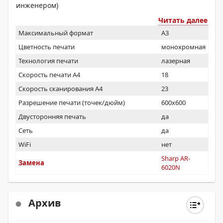
инженером)
Читать далее
Максимальный формат
A3
Цветность печати
монохромная
Технология печати
лазерная
Скорость печати А4
18
Скорость сканирования А4
23
Разрешение печати (точек/дюйм)
600x600
Двусторонняя печать
да
Сеть
да
WiFi
нет
Sharp AR-
Замена
6020N
Архив