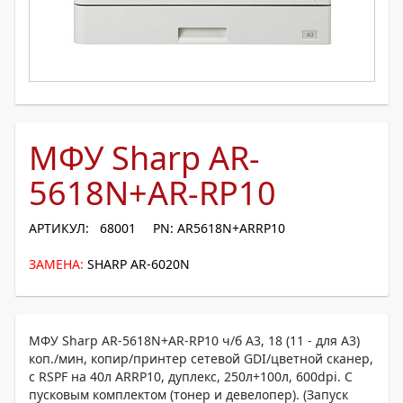
МФУ Sharp AR-
5618N+AR-RP10
АРТИКУЛ: 68001
PN: AR5618N+ARRP10
ЗАМЕНА:
SHARP AR-6020N
МФУ Sharp AR-5618N+AR-RP10 ч/б А3, 18 (11 - для А3)
коп./мин, копир/принтер сетевой GDI/цветной сканер,
с RSPF на 40л ARRP10, дуплекс, 250л+100л, 600dpi. С
пусковым комплектом (тонер и девелопер). (Запуск