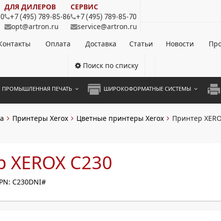
ДЛЯ ДИЛЕРОВ
СЕРВИС
80
+7 (495) 789-85-86
+7 (495) 789-85-70
opt@artron.ru
service@artron.ru
Контакты
Оплата
Доставка
Статьи
Новости
Про
Поиск по списку
ПРОМЫШЛЕННАЯ ПЕЧАТЬ
ШИРОКОФОРМАТНЫЕ СИСТЕМЫ
НОЦВЕТНЫЕ СИСТЕМЫ
ШИРОКОФОРМАТНЫЕ ПРИНТЕРЫ
А3 
а
Принтеры Xerox
Цветные принтеры Xerox
Принтер XERO
ОХРОМНЫЕ СИСТЕМЫ
ИНЖЕНЕРНЫЕ СИСТЕМЫ
А4 
ЛИКАТОРЫ
А3 
р XEROX C230
А4 
PN: C230DNI#
ПРИ
ЦВЕ