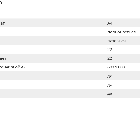
МОН
0
ат
A4
полноцветная
лазерная
22
цвет
22
(точек/дюйм)
600 x 600
ь
да
да
да