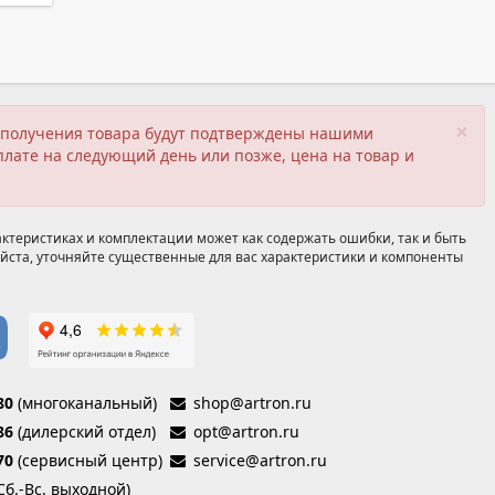
×
ия получения товара будут подтверждены нашими
плате на следующий день или позже, цена на товар и
ктеристиках и комплектации может как содержать ошибки, так и быть
йста, уточняйте существенные для вас характеристики и компоненты
80
(многоканальный)
shop@artron.ru
86
(дилерский отдел)
opt@artron.ru
70
(сервисный центр)
service@artron.ru
(Сб.-Вс. выходной)