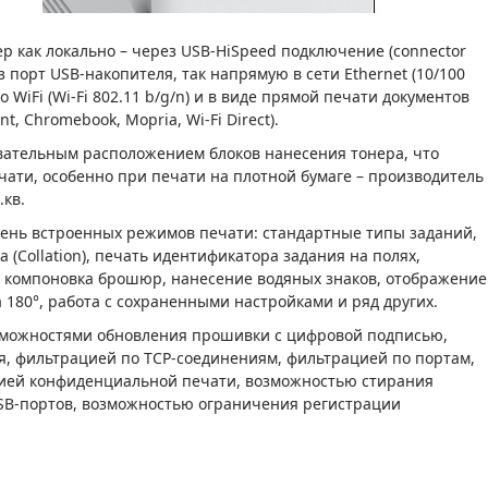
р как локально – через USB-HiSpeed подключение (connector
 порт USB-накопителя, так напрямую в сети Ethernet (10/100
WiFi (Wi-Fi 802.11 b/g/n) и в виде прямой печати документов
t, Chromebook, Mopria, Wi-Fi Direct).
вательным расположением блоков нанесения тонера, что
чати, особенно при печати на плотной бумаге – производитель
.кв.
ень встроенных режимов печати: стандартные типы заданий,
(Collation), печать идентификатора задания на полях,
, компоновка брошюр, нанесение водяных знаков, отображение
 180°, работа с сохраненными настройками и ряд других.
озможностями обновления прошивки с цифровой подписью,
я, фильтрацией по TCP-соединениям, фильтрацией по портам,
цией конфиденциальной печати, возможностью стирания
B-портов, возможностью ограничения регистрации