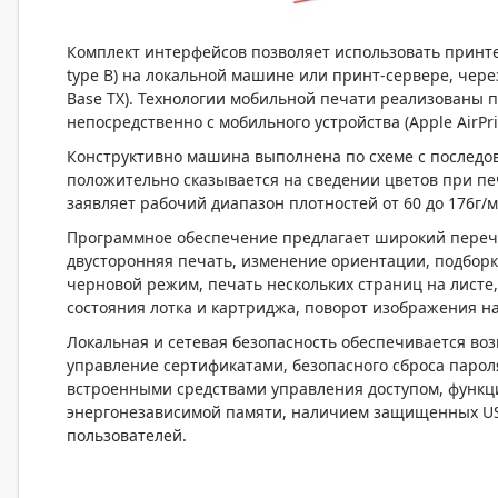
Комплект интерфейсов позволяет использовать принте
type B) на локальной машине или принт-сервере, через
Base TX). Технологии мобильной печати реализованы по 
непосредственно с мобильного устройства (Apple AirPrin
Конструктивно машина выполнена по схеме с последо
положительно сказывается на сведении цветов при пе
заявляет рабочий диапазон плотностей от 60 до 176г/м
Программное обеспечение предлагает широкий переч
двусторонняя печать, изменение ориентации, подборка 
черновой режим, печать нескольких страниц на листе
состояния лотка и картриджа, поворот изображения на
Локальная и сетевая безопасность обеспечивается в
управление сертификатами, безопасного сброса парол
встроенными средствами управления доступом, функ
энергонезависимой памяти, наличием защищенных US
пользователей.