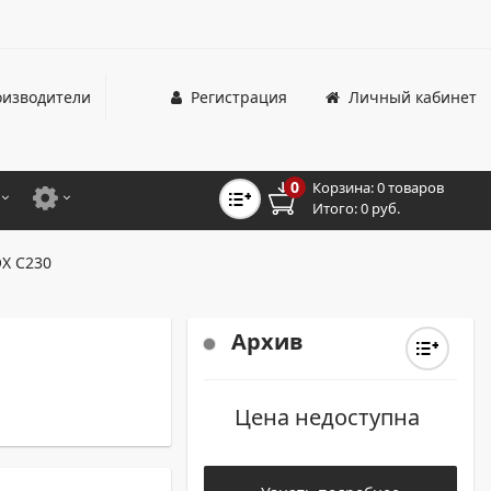
изводители
Регистрация
Личный кабинет
0
Корзина:
0 товаров
Итого:
0 руб.
ЦВЕТНЫЕ
ДЛЯ ОФИСНЫХ ПРИНТЕРОВ И МФУ
X C230
ЦВЕТНЫЕ
ДЛЯ ПРОМЫШЛЕННОЙ ПЕЧАТИ
МОНОХРОМНЫЕ
ДЛЯ ШИРОКОФОРМАТНЫХ СИСТЕМ
Архив
МОНОХРОМНЫЕ
Цена недоступна
НТЕРЫ ДЛЯ ОФИСА
ТНЫЕ ПРИНТЕРЫ