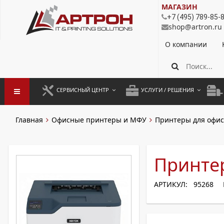
МАГАЗИН
+7 (495) 789-85-
shop@artron.ru
О компании
СЕРВИСНЫЙ ЦЕНТР
УСЛУГИ / РЕШЕНИЯ
ЗАПУСК ОБОРУДОВАНИЯ
АУТСОРСИНГ ПЕЧАТИ
ПОЛ
Главная
Офисные принтеры и МФУ
Принтеры для офис
ГАРАНТИЙНЫЙ РЕМОНТ
ПОКОПИЙНАЯ ПЕЧАТЬ
МОН
ДОГОВОРНОЕ ОБСЛУЖИВАНИЕ
КОНТРОЛЬ ПЕЧАТИ
ДУП
Принте
РЕГЛАМЕНТНЫЕ РАБОТЫ
ЛИЗИНГ
АРТИКУЛ: 95268
ПРОФИЛАКТИКА И ТО
АРЕНДА ОБОРУДОВАНИЯ
РАЗОВЫЕ РЕМОНТЫ