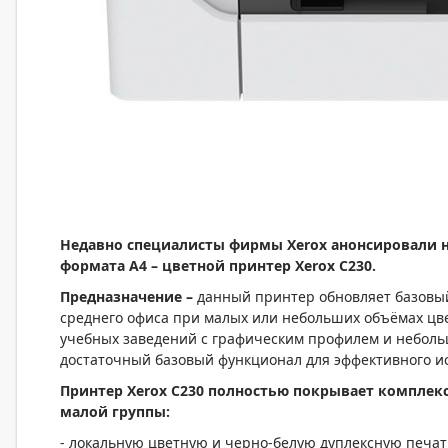
Недавно специалисты фирмы
Xerox
анонсировали н
формата А4 – цветной принтер
Xerox
С230.
Предназначение –
данный принтер обновляет базовый
среднего офиса при малых или небольших объёмах цве
учебных заведений с графическим профилем и небол
достаточный базовый функционал для эффективного и
Принтер
Xerox
С230 полностью покрывает комплекс
малой группы:
- локальную цветную и черно-белую дуплексную печа