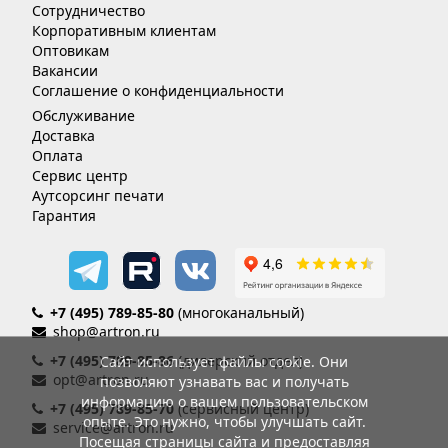
Сотрудничество
Корпоративным клиентам
Оптовикам
Вакансии
Соглашение о конфиденциальности
Обслуживание
Доставка
Оплата
Сервис центр
Аутсорсинг печати
Гарантия
+7 (495) 789-85-80
(многоканальный)
shop@artron.ru
+7 (495) 789-85-86
(дилерский отдел)
Сайт использует файлы cookie. Они
opt@artron.ru
позволяют узнавать вас и получать
информацию о вашем пользовательском
+7 (495) 789-85-70
(сервисный центр)
опыте. Это нужно, чтобы улучшать сайт.
service@artron.ru
Посещая страницы сайта и предоставляя