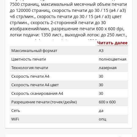
7500 страниц, максимальный месячный объем печати
до 120000 страниц, скорость печати до 30 / 15 (a4 / a3)
чб стр/мин., скорость печати до 30 / 15 (a4 / a3) цвет
стр/мин., скорость 2-сторонней печати до 30
изображений/мин, разрешение печати 600 x 600 dpi,
лотки подачи: 1350 лист., выходной лоток: до 250 лист.,
эмуляция adobe post script, память: 1536 м,
Читать далее
интерфейсы: порты usb 2.0; gigabit ethernet
Максимальный формат
A3
10/100/1000 base-tx; порт факса, цветной сенсорный
жк-дисплей
Цветность печати
полноцветная
Технология печати
лазерная
Скорость печати А4
30
Скорость печати А4 цвет
30
Скорость сканирования А4
30
Разрешение печати (точек/дюйм)
600 x 600
Сеть
да
WiFi
опц