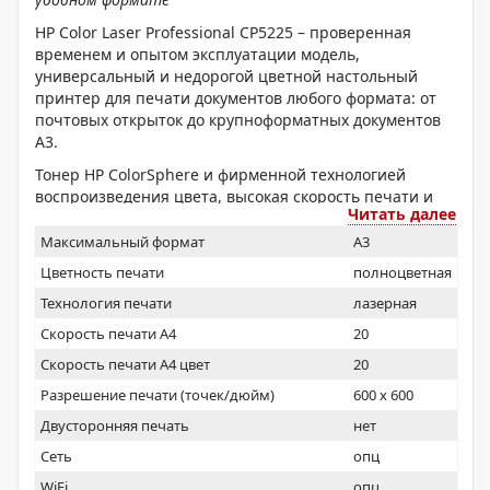
HP Color Laser Professional CP5225 – проверенная
временем и опытом эксплуатации модель,
универсальный и недорогой цветной настольный
принтер для печати документов любого формата: от
почтовых открыток до крупноформатных документов
А3.
Тонер HP ColorSphere и фирменной технологией
воспроизведения цвета, высокая скорость печати и
Читать далее
удобство эксплуатации обеспечивают
профессиональное качество отпечатков и высокую
Максимальный формат
A3
надежность.
Цветность печати
полноцветная
Технология печати
лазерная
Скорость печати А4
20
Скорость печати А4 цвет
20
Разрешение печати (точек/дюйм)
600 x 600
Двусторонняя печать
нет
Сеть
опц
WiFi
опц