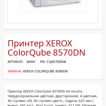
Принтер XEROX
ColorQube 8570DN
АРТИКУЛ: 36941
PN: CQ8570DN#
ЗАМЕНА:
XEROX COLORQUBE 8580DN
Принтер XEROX ColorQube 8570DN A4 печать
твердочернильная цветная, двусторонняя, 4-цветная,
40 стр/мин ч/б, 40 стр/мин цветн., подача: 625 лист.,
вывод: 350 лист., Post Script, память: 512 Мб, Ethernet