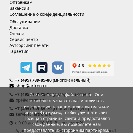
Оптовикам
Вакансии
Соглашение о конфиденциальности
Обслуживание
Доставка
Оплата
Сервис центр
Аутсорсинг печати
Гарантия
+7 (495) 789-85-80
(многоканальный)
shop@artron.ru
+7 (495) 789-85-86
(дилерский отдел)
Сайт использует файлы cookie. Они
opt@artron.ru
позволяют узнавать вас и получать
информацию о вашем пользовательском
+7 (495) 789-85-70
(сервисный центр)
опыте. Это нужно, чтобы улучшать сайт.
service@artron.ru
Посещая страницы сайта и предоставляя
с 9.00 до 18.00 (Сб.-Вс. выходной)
свои данные, вы позволяете нам
предоставлять их сторонним партнерам.
Адрес: г. Москва, ул. Воронцовская, д. 35Б корп.1