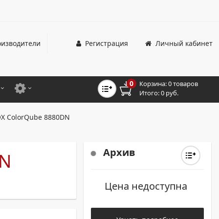
изводители
Регистрация
Личный кабинет
0
Корзина:
0 товаров
Итого:
0 руб.
ЦВЕТНЫЕ
ДЛЯ ОФИСНЫХ ПРИНТЕРОВ И МФУ
X ColorQube 8880DN
ЦВЕТНЫЕ
ДЛЯ ПРОМЫШЛЕННОЙ ПЕЧАТИ
МОНОХРОМНЫЕ
ДЛЯ ШИРОКОФОРМАТНЫХ СИСТЕМ
Архив
DN
МОНОХРОМНЫЕ
Цена недоступна
НТЕРЫ ДЛЯ ОФИСА
ТНЫЕ ПРИНТЕРЫ