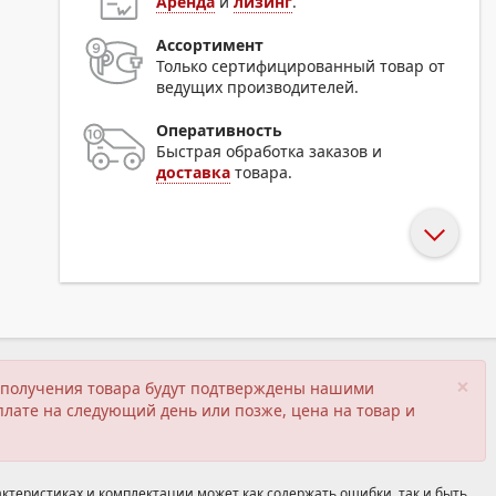
Аренда
и
лизинг
.
Ассортимент
Только сертифицированный товар от
ведущих производителей.
Оперативность
Быстрая обработка заказов и
доставка
товара.
×
ия получения товара будут подтверждены нашими
плате на следующий день или позже, цена на товар и
ктеристиках и комплектации может как содержать ошибки, так и быть