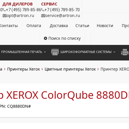
ДЛЯ ДИЛЕРОВ
СЕРВИС
80
+7 (495) 789-85-86
+7 (495) 789-85-70
opt@artron.ru
service@artron.ru
Контакты
Оплата
Доставка
Статьи
Новости
Про
Поиск по списку
ПРОМЫШЛЕННАЯ ПЕЧАТЬ
ШИРОКОФОРМАТНЫЕ СИСТЕМЫ
НОЦВЕТНЫЕ СИСТЕМЫ
ШИРОКОФОРМАТНЫЕ ПРИНТЕРЫ
А3 
а
Принтеры Xerox
Цветные принтеры Xerox
Принтер XERO
ОХРОМНЫЕ СИСТЕМЫ
ИНЖЕНЕРНЫЕ СИСТЕМЫ
А4 
ЛИКАТОРЫ
А3 
р XEROX ColorQube 8880
А4 
PN: CQ8880DN#
ПРИ
ЦВЕ