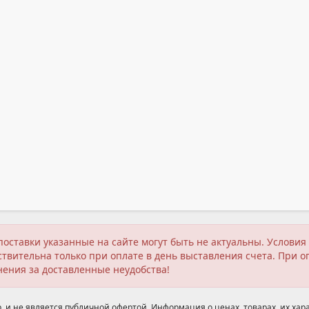
поставки указанные на сайте могут быть не актуальны. Услов
твительна только при оплате в день выставления счета. При о
нения за доставленные неудобства!
 и не является публичной офертой. Информация о ценах, товарах, их хара