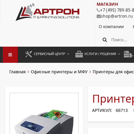
МАГАЗИН
+7 (495) 789-85-
shop@artron.ru
О компании
СЕРВИСНЫЙ ЦЕНТР
УСЛУГИ / РЕШЕНИЯ
ЗАПУСК ОБОРУДОВАНИЯ
АУТСОРСИНГ ПЕЧАТИ
ПОЛ
Главная
Офисные принтеры и МФУ
Принтеры для офис
ГАРАНТИЙНЫЙ РЕМОНТ
ПОКОПИЙНАЯ ПЕЧАТЬ
МОН
ДОГОВОРНОЕ ОБСЛУЖИВАНИЕ
КОНТРОЛЬ ПЕЧАТИ
ДУП
Принте
РЕГЛАМЕНТНЫЕ РАБОТЫ
ЛИЗИНГ
АРТИКУЛ: 66713
ПРОФИЛАКТИКА И ТО
АРЕНДА ОБОРУДОВАНИЯ
РАЗОВЫЕ РЕМОНТЫ