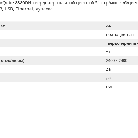
МОН
rQube 8880DN твердочернильный цветной 51 стр/мин ч/б/цвет
3, USB, Ethernet, дуплекс
ат
A4
полноцветная
твердочерниль
51
(точек/дюйм)
2400 x 2400
ь
да
да
нет