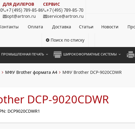
ДЛЯ ДИЛЕРОВ
СЕРВИС
80
+7 (495) 789-85-86
+7 (495) 789-85-70
opt@artron.ru
service@artron.ru
Контакты
Оплата
Доставка
Статьи
Новости
Про
Поиск по списку
ПРОМЫШЛЕННАЯ ПЕЧАТЬ
ШИРОКОФОРМАТНЫЕ СИСТЕМЫ
НОЦВЕТНЫЕ СИСТЕМЫ
ШИРОКОФОРМАТНЫЕ ПРИНТЕРЫ
А3 
МФУ Brother формата А4
МФУ Brother DCP-9020CDWR
ОХРОМНЫЕ СИСТЕМЫ
ИНЖЕНЕРНЫЕ СИСТЕМЫ
А4 
ЛИКАТОРЫ
А3 
other DCP-9020CDWR
А4 
PN: DCP9020CDWR1
ПРИ
ЦВЕ