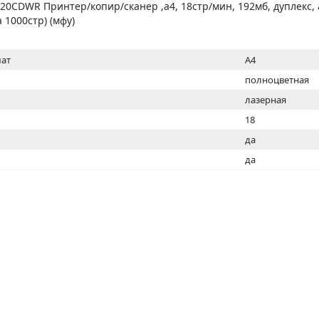
МОН
0CDWR Принтер/копир/сканер ,a4, 18стр/мин, 192мб, дуплекс, adf
 1000стр) (мфу)
ат
A4
полноцветная
лазерная
18
ь
да
да