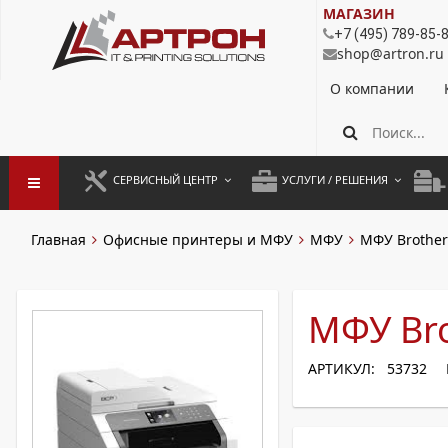
МАГАЗИН
+7 (495) 789-85-
shop@artron.ru
О компании
СЕРВИСНЫЙ ЦЕНТР
УСЛУГИ / РЕШЕНИЯ
ЗАПУСК ОБОРУДОВАНИЯ
АУТСОРСИНГ ПЕЧАТИ
ПОЛ
Главная
Офисные принтеры и МФУ
МФУ
МФУ Brother
ГАРАНТИЙНЫЙ РЕМОНТ
ПОКОПИЙНАЯ ПЕЧАТЬ
МОН
ДОГОВОРНОЕ ОБСЛУЖИВАНИЕ
КОНТРОЛЬ ПЕЧАТИ
ДУП
МФУ Br
РЕГЛАМЕНТНЫЕ РАБОТЫ
ЛИЗИНГ
АРТИКУЛ: 53732
ПРОФИЛАКТИКА И ТО
АРЕНДА ОБОРУДОВАНИЯ
РАЗОВЫЕ РЕМОНТЫ