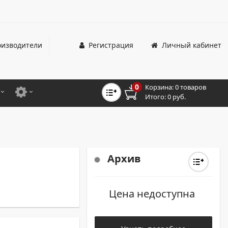
изводители
Регистрация
Личный кабинет
0
Корзина:
0 товаров
Итого:
0 руб.
ЦВЕТНЫЕ
ДЛЯ ОФИСНЫХ ПРИНТЕРОВ И МФУ
ЦВЕТНЫЕ
ДЛЯ ПРОМЫШЛЕННОЙ ПЕЧАТИ
МОНОХРОМНЫЕ
ДЛЯ ШИРОКОФОРМАТНЫХ СИСТЕМ
Архив
МОНОХРОМНЫЕ
Цена недоступна
НТЕРЫ ДЛЯ ОФИСА
ТНЫЕ ПРИНТЕРЫ