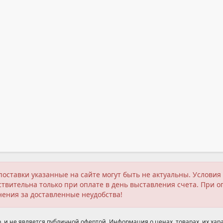
поставки указанные на сайте могут быть не актуальны. Услов
твительна только при оплате в день выставления счета. При о
нения за доставленные неудобства!
 и не является публичной офертой. Информация о ценах, товарах, их хара