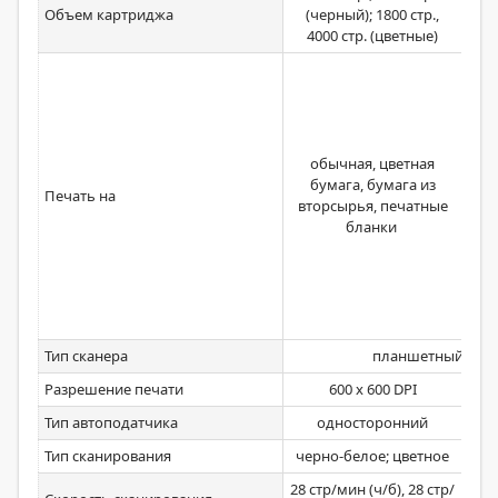
Объем картриджа
(черный); 1800 стр.,
(че
4000 стр. (цветные)
ст
бу
дву
обычная, цветная
бу
бумага, бумага из
Печать на
АПД
вторсырья, печатные
бу
бланки
бу
выс
на
Тип сканера
планшетный; пр
Разрешение печати
600 x 600 DPI
Тип автоподатчика
односторонний
Тип сканирования
черно-белое; цветное
28 стр/мин (ч/б), 28 стр/
27 с