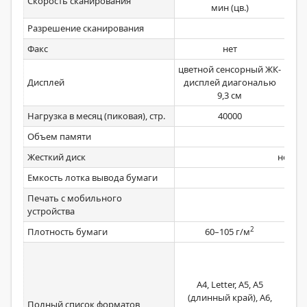
Скорость сканирования
мин (цв.)
Разрешение сканирования
Факс
нет
цветной сенсорный ЖК-
цве
Дисплей
дисплей диагональю
дис
9,3 см
Нагрузка в месяц (пиковая), стр.
40000
Объем памяти
Жесткий диск
нет
Емкость лотка вывода бумаги
Печать с мобильного
устройства
2
Плотность бумаги
60–105 г/м
ста
Let
кр
A4, Letter, A5, A5
АП
(длинный край), A6,
Полный список форматов
3