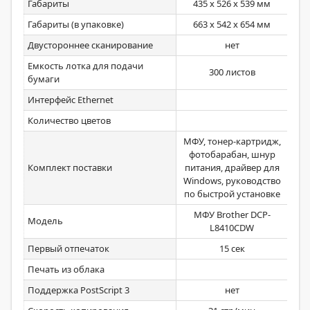
Габариты
435 x 526 x 539 мм
4
Габариты (в упаковке)
663 x 542 x 654 мм
5
Двустороннее сканирование
нет
Емкость лотка для подачи
300 листов
бумаги
Интерфейс Ethernet
Количество цветов
МФУ, тонер-картридж,
фотобарабан, шнур
эле
Комплект поставки
питания, драйвер для
Windows, руководство
по быстрой установке
МФУ Brother DCP-
М
Модель
L8410CDW
Первый отпечаток
15 сек
Печать из облака
Поддержка PostScript 3
нет