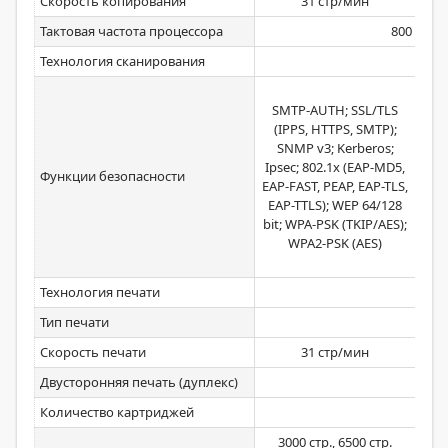
Скорость копирования
31 стр/мин
Тактовая частота процессора
800 МГц
Технология сканирования
SM
SMTP-AUTH; SSL/TLS
(
(IPPS, HTTPS, SMTP);
PO
SNMP v3; Kerberos;
(L
Ipsec; 802.1x (EAP-MD5,
E
Функции безопасности
EAP-FAST, PEAP, EAP-TLS,
Kerb
EAP-TTLS); WEP 64/128
WP
bit; WPA-PSK (TKIP/AES);
WP
WPA2-PSK (AES)
Wi
WP
Технология печати
Тип печати
Скорость печати
31 стр/мин
Двусторонняя печать (дуплекс)
Количество картриджей
3000 стр., 6500 стр.
1 