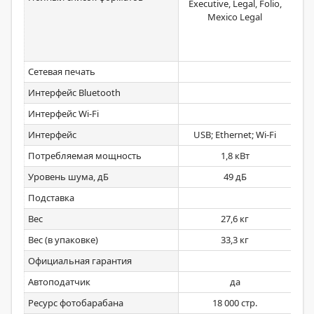
Executive, Legal, Folio,
лот
Mexico Legal
35
Сетевая печать
Интерфейс Bluetooth
Интерфейс Wi-Fi
Интерфейс
USB; Ethernet; Wi-Fi
USB;
Потребляемая мощность
1,8 кВт
Уровень шума, дБ
49 дБ
Подставка
Вес
27,6 кг
Вес (в упаковке)
33,3 кг
Официальная гарантия
Автоподатчик
да
Ресурс фотобарабана
18 000 стр.