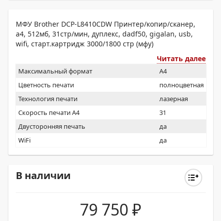
МФУ Brother DCP-L8410CDW Принтер/копир/сканер,
a4, 512мб, 31стр/мин, дуплекс, dadf50, gigalan, usb,
wifi, старт.картридж 3000/1800 стр (мфу)
Читать далее
Максимальный формат
A4
Цветность печати
полноцветная
Технология печати
лазерная
Скорость печати А4
31
Двусторонняя печать
да
WiFi
да
В наличии
79 750
₽