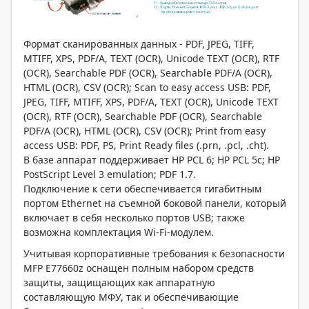
Формат сканированных данных - PDF, JPEG, TIFF,
MTIFF, XPS, PDF/A, TEXT (OCR), Unicode TEXT (OCR), RTF
(OCR), Searchable PDF (OCR), Searchable PDF/A (OCR),
HTML (OCR), CSV (OCR); Scan to easy access USB: PDF,
JPEG, TIFF, MTIFF, XPS, PDF/A, TEXT (OCR), Unicode TEXT
(OCR), RTF (OCR), Searchable PDF (OCR), Searchable
PDF/A (OCR), HTML (OCR), CSV (OCR); Print from easy
access USB: PDF, PS, Print Ready files (.prn, .pcl, .cht).
В базе аппарат поддерживает HP PCL 6; HP PCL 5c; HP
PostScript Level 3 emulation; PDF 1.7.
Подключение к сети обеспечивается гигабитным
портом Ethernet на съемной боковой панели, который
включает в себя несколько портов USB; также
возможна комплектация Wi-Fi-модулем.
Учитывая корпоративные требования к безопасности
MFP E77660z оснащен полным набором средств
защиты, защищающих как аппаратную
составляющую МФУ, так и обеспечивающие