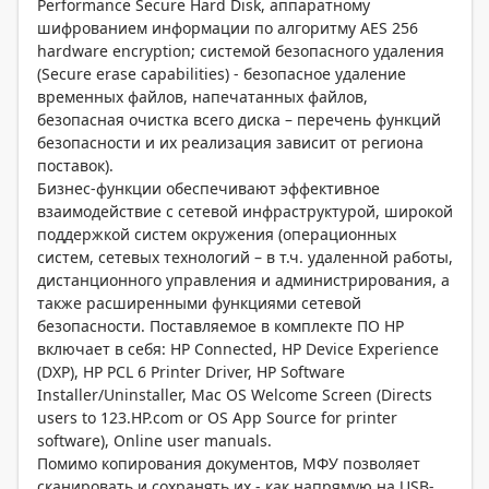
Performance Secure Hard Disk, аппаратному
шифрованием информации по алгоритму AES 256
hardware encryption; системой безопасного удаления
(Secure erase capabilities) - безопасное удаление
временных файлов, напечатанных файлов,
безопасная очистка всего диска – перечень функций
безопасности и их реализация зависит от региона
поставок).
Бизнес-функции обеспечивают эффективное
взаимодействие с сетевой инфраструктурой, широкой
поддержкой систем окружения (операционных
систем, сетевых технологий – в т.ч. удаленной работы,
дистанционного управления и администрирования, а
также расширенными функциями сетевой
безопасности. Поставляемое в комплекте ПО НР
включает в себя: HP Connected, HP Device Experience
(DXP), HP PCL 6 Printer Driver, HP Software
Installer/Uninstaller, Mac OS Welcome Screen (Directs
users to 123.HP.com or OS App Source for printer
software), Online user manuals.
Помимо копирования документов, МФУ позволяет
сканировать и сохранять их - как напрямую на USB-