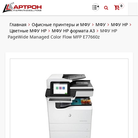
0
Главная
Офисные принтеры и МФУ
МФУ
МФУ HP
Цветные МФУ HP
МФУ HP формата A3
МФУ HP
PageWide Managed Color Flow MFP E77660z