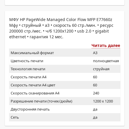
МФУ HP PageWide Managed Color Flow MFP E77660z
Мфу • струйный • a3 • скорость 60 стр./мин. • ресурс
200000 стр./мес. • ч/б 1200x1200 • usb 2.0 • gigabit
ethernet • гарантия 12 мес.
Читать далее
Максимальный формат
A3
Цветность печати
полноцветная
Технология печати
струйная
Скорость печати А4
60
Скорость печати А4 цвет
60
Скорость сканирования А4
240
Разрешение печати (точек/дюйм)
1200 x 1200
Двусторонняя печать
да
Сеть
да