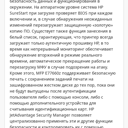
безопасность данных и функционирования в
окружении. На аппаратном уровне система HP
SureStart при загрузке проверяет BIOS при каждом
включении и, в случае обнаружения неожиданных
изменений перезагружает защищенную «золотую»
копию ПО. Существует также функция занесения в
белый список, гарантирующая, что принтер всегда
загружает только аутентичную прошивку HP, в то
время как непрерывный мониторинг обеспечивает
обнаружение вторжений в режиме реального
времени, автоматическое прекращение работы и
перезагрузку МФУ в случае подозрения на атаку.
Кроме этого, MFP E77660z поддерживает безопасную
печать с сохранением заданий печати на
зашифрованном жестком диске до тех пор, пока они
не будут выпущены после аутентификации
пользователя либо с помощью консоли, либо с
помощью дополнительного устройства для
считывания идентификационных карт. HP
JetAdvantage Security Manager позволяет
централизованно применять эти и другие функции
безопасности и контролировать их с помощью