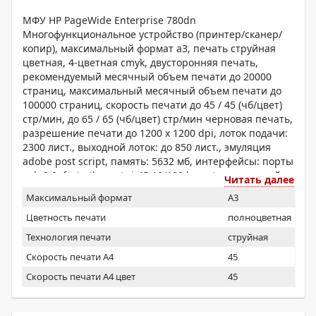
МФУ HP PageWide Enterprise 780dn
Многофункциональное устройство (принтер/сканер/
копир), максимальный формат a3, печать струйная
цветная, 4-цветная cmyk, двусторонняя печать,
рекомендуемый месячный объем печати до 20000
страниц, максимальный месячный объем печати до
100000 страниц, скорость печати до 45 / 45 (чб/цвет)
стр/мин, до 65 / 65 (чб/цвет) стр/мин черновая печать,
разрешение печати до 1200 x 1200 dpi, лоток подачи:
2300 лист., выходной лоток: до 850 лист., эмуляция
adobe post script, память: 5632 мб, интерфейсы: порты
usb 2.0; fast ethernet rj-45 10/100 base-tx, сенсорный
Читать далее
жк-дисплей, устройство автоподачи оригиналов
Максимальный формат
A3
Цветность печати
полноцветная
Технология печати
струйная
Скорость печати А4
45
Скорость печати А4 цвет
45