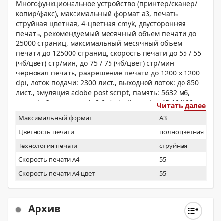
Многофункциональное устройство (принтер/сканер/
копир/факс), максимальный формат a3, печать
струйная цветная, 4-цветная cmyk, двусторонняя
печать, рекомендуемый месячный объем печати до
25000 страниц, максимальный месячный объем
печати до 125000 страниц, скорость печати до 55 / 55
(чб/цвет) стр/мин, до 75 / 75 (чб/цвет) стр/мин
черновая печать, разрешение печати до 1200 x 1200
dpi, лоток подачи: 2300 лист., выходной лоток: до 850
лист., эмуляция adobe post script, память: 5632 мб,
интерфейсы: порт usb 2.0; fast ethernet rj-45 10/100
Читать далее
base-tx, wifi 802.11n 2,4/5 ггц; порт факса, сенсорный
Максимальный формат
A3
жк-дисплей, устройство автоподачи оригиналов
Цветность печати
полноцветная
Технология печати
струйная
Скорость печати А4
55
Скорость печати А4 цвет
55
Архив