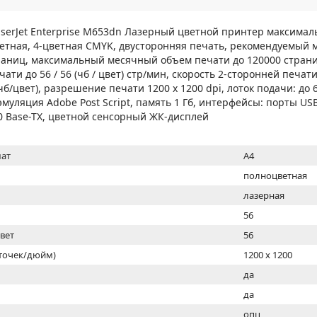
МОН
aserJet Enterprise M653dn Лазерный цветной принтер максимал
ветная, 4-цветная CMYK, двусторонняя печать, рекомендуемый
раниц, максимальный месячный объем печати до 120000 страни
чати до 56 / 56 (чб / цвет) стр/мин, скорость 2-сторонней печати
/цвет), разрешение печати 1200 x 1200 dpi, лоток подачи: до 
 эмуляция Adobe Post Script, память 1 Гб, интерфейсы: порты USB 
00 Base-TX, цветной сенсорный ЖК-дисплей
ат
A4
полноцветная
лазерная
56
цвет
56
(точек/дюйм)
1200 x 1200
ь
да
да
опц