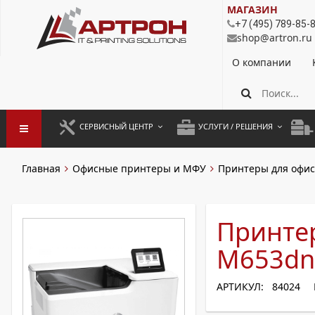
МАГАЗИН
+7 (495) 789-85-
shop@artron.ru
О компании
СЕРВИСНЫЙ ЦЕНТР
УСЛУГИ / РЕШЕНИЯ
ЗАПУСК ОБОРУДОВАНИЯ
АУТСОРСИНГ ПЕЧАТИ
ПОЛ
Главная
Офисные принтеры и МФУ
Принтеры для офис
ГАРАНТИЙНЫЙ РЕМОНТ
ПОКОПИЙНАЯ ПЕЧАТЬ
МОН
ДОГОВОРНОЕ ОБСЛУЖИВАНИЕ
КОНТРОЛЬ ПЕЧАТИ
ДУП
Принтер
РЕГЛАМЕНТНЫЕ РАБОТЫ
ЛИЗИНГ
M653d
ПРОФИЛАКТИКА И ТО
АРЕНДА ОБОРУДОВАНИЯ
АРТИКУЛ: 84024
РАЗОВЫЕ РЕМОНТЫ