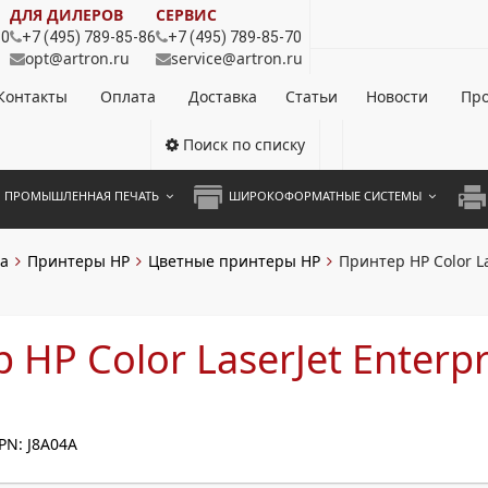
ДЛЯ ДИЛЕРОВ
СЕРВИС
80
+7 (495) 789-85-86
+7 (495) 789-85-70
opt@artron.ru
service@artron.ru
Контакты
Оплата
Доставка
Статьи
Новости
Про
Поиск по списку
ПРОМЫШЛЕННАЯ ПЕЧАТЬ
ШИРОКОФОРМАТНЫЕ СИСТЕМЫ
НОЦВЕТНЫЕ СИСТЕМЫ
ШИРОКОФОРМАТНЫЕ ПРИНТЕРЫ
А3 
а
Принтеры HP
Цветные принтеры HP
Принтер HP Color L
ОХРОМНЫЕ СИСТЕМЫ
ИНЖЕНЕРНЫЕ СИСТЕМЫ
А4 
ЛИКАТОРЫ
А3 
 HP Color LaserJet Enterpr
А4 
n
ПРИ
PN: J8A04A
ЦВЕ