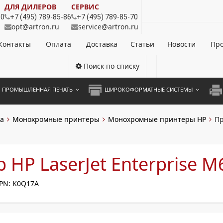
ДЛЯ ДИЛЕРОВ
СЕРВИС
80
+7 (495) 789-85-86
+7 (495) 789-85-70
opt@artron.ru
service@artron.ru
Контакты
Оплата
Доставка
Статьи
Новости
Про
Поиск по списку
ПРОМЫШЛЕННАЯ ПЕЧАТЬ
ШИРОКОФОРМАТНЫЕ СИСТЕМЫ
НОЦВЕТНЫЕ СИСТЕМЫ
ШИРОКОФОРМАТНЫЕ ПРИНТЕРЫ
А3 
а
Монохромные принтеры
Монохромные принтеры HP
Пр
ОХРОМНЫЕ СИСТЕМЫ
ИНЖЕНЕРНЫЕ СИСТЕМЫ
А4 
ЛИКАТОРЫ
А3 
 HP LaserJet Enterprise 
А4 
PN: K0Q17A
ПРИ
ЦВЕ