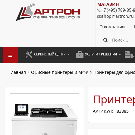
МАГАЗИН
+7 (495) 789-85-
shop@artron.ru
О компании
СЕРВИСНЫЙ ЦЕНТР
УСЛУГИ / РЕШЕНИЯ
ЗАПУСК ОБОРУДОВАНИЯ
АУТСОРСИНГ ПЕЧАТИ
ПОЛ
Главная
Офисные принтеры и МФУ
Принтеры для офис
ГАРАНТИЙНЫЙ РЕМОНТ
ПОКОПИЙНАЯ ПЕЧАТЬ
МОН
ДОГОВОРНОЕ ОБСЛУЖИВАНИЕ
КОНТРОЛЬ ПЕЧАТИ
ДУП
Принтер
РЕГЛАМЕНТНЫЕ РАБОТЫ
ЛИЗИНГ
АРТИКУЛ: 83885
ПРОФИЛАКТИКА И ТО
АРЕНДА ОБОРУДОВАНИЯ
РАЗОВЫЕ РЕМОНТЫ