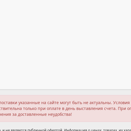
поставки указанные на сайте могут быть не актуальны. Услов
твительна только при оплате в день выставления счета. При о
нения за доставленные неудобства!
 и не является публичной офертой. Информация о ценах, товарах, их хара