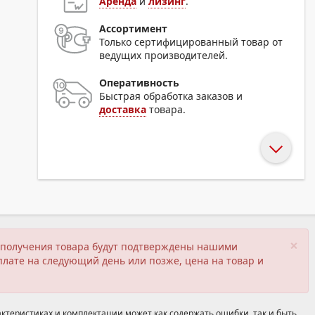
Аренда
и
лизинг
.
Ассортимент
Только сертифицированный товар от
ведущих производителей.
Оперативность
Быстрая обработка заказов и
доставка
товара.
×
ия получения товара будут подтверждены нашими
плате на следующий день или позже, цена на товар и
ктеристиках и комплектации может как содержать ошибки, так и быть