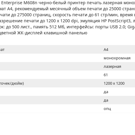
МОН
t Enterprise M608n черно-белый принтер печать лазерная моно
ат A4, рекомендуемый месячный объем печати до 25000 стра
ати до 275000 страниц, скорость печати до 61 стр/мин, время
азрешение печати до 1200 x 1200 dpi, эмуляция HP PostScript3, 
ок: до 500 лист., память 512 Мб, интерфейсы: порты USB 2.0; Gig
, цветной ЖК-дисплей клавишной панелью
ат
A4
монохромная
лазерная
61
(точек/дюйм)
1200 x 1200
ь
да
да
опц