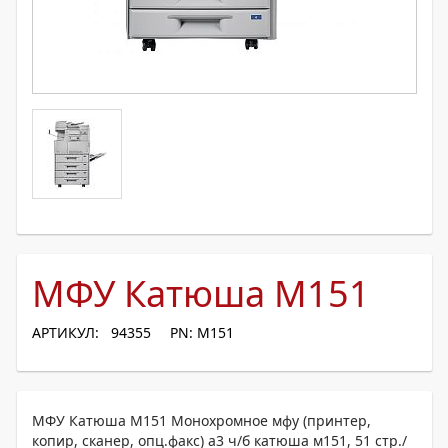
МФУ Катюша М151
АРТИКУЛ: 94355
PN: М151
МФУ Катюша М151 Монохромное мфу (принтер,
копир, сканер, опц.факс) а3 ч/б катюша м151, 51 стр./