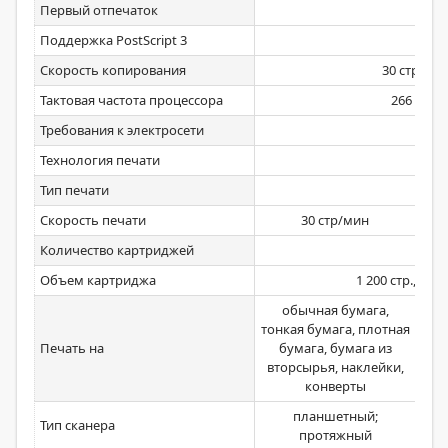
Первый отпечаток
Поддержка PostScript 3
Скорость копирования
30 стр/ми
Тактовая частота процессора
266 МГц
Требования к электросети
2
Технология печати
Тип печати
Скорость печати
30 стр/мин
Количество картриджей
Объем картриджа
1 200 стр., 2 60
обычная бумага,
тонкая бумага, плотная
Печать на
бумага, бумага из
бу
вторсырья, наклейки,
конверты
планшетный;
Тип сканера
протяжный