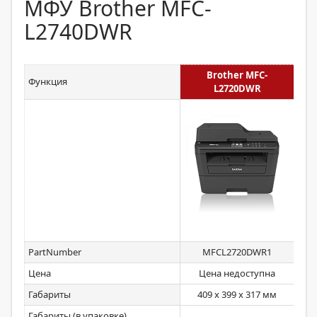
МФУ Brother MFC-
L2740DWR
Brother MFC-
Функция
L2720DWR
PartNumber
MFCL2720DWR1
Цена
Цена недоступна
Габариты
409 x 399 x 317 мм
409
Габариты (в упаковке)
5