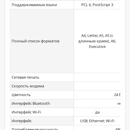
Поддерживаемые языки
PCL 6, PostScript 3
(д
E
бум
A4, Letter, A5, A5 (с
пло
Полный список форматов
длинным краем), A6,
пло
Executive
выс
на
т
п
Сетевая печать
Скорость модема
Цветность
24 бита
Интерфейс Bluetooth
нет
Интерфейс Wi-Fi
да
Интерфейс
USB; Ethernet; Wi-Fi
Потребляемая мощность
480 Вт