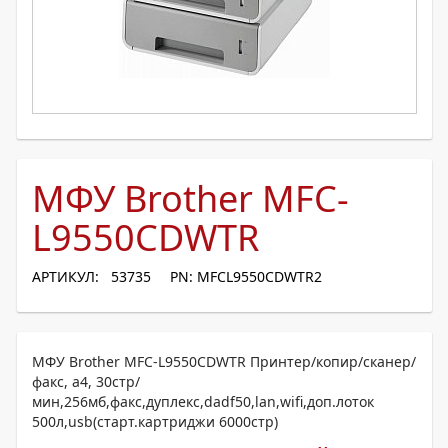
МФУ Brother MFC-
L9550CDWTR
АРТИКУЛ: 53735
PN: MFCL9550CDWTR2
МФУ Brother MFC-L9550CDWTR Принтер/копир/сканер/
факс, a4, 30стр/
мин,256мб,факс,дуплекс,dadf50,lan,wifi,доп.лоток
500л,usb(старт.картриджи 6000стр)