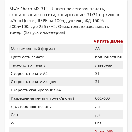
МФУ Sharp MX-3111U цветное сетевая печать,
сканирование по сети, копирование, 31/31 стр/мин в
ч/б, и Цвете , RSPF на 100л, дуплекс, ЖД 160Гб,
500л+100л, до 256 г/м2. Обязательно заказывать
тонер. (Запуск инженером)
Читать далее
Максимальный формат
A3
Цветность печати
полноцветная
Технология печати
лазерная
Скорость печати А4
31
Скорость печати А4 цвет
31
Скорость сканирования А4
23
Разрешение печати (точек/дюйм)
600x600
Двусторонняя печать
да
Сеть
да
WiFi
нет
Sharp MX-