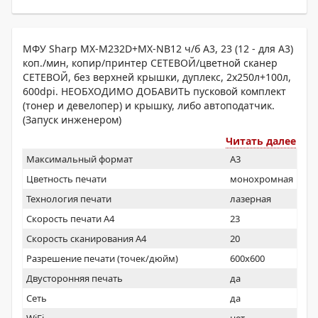
МФУ Sharp MX-M232D+MX-NB12 ч/б А3, 23 (12 - для А3)
коп./мин, копир/принтер СЕТЕВОЙ/цветной сканер
СЕТЕВОЙ, без верхней крышки, дуплекс, 2x250л+100л,
600dpi. НЕОБХОДИМО ДОБАВИТЬ пусковой комплект
(тонер и девелопер) и крышку, либо автоподатчик.
(Запуск инженером)
Читать далее
Максимальный формат
A3
Цветность печати
монохромная
Технология печати
лазерная
Скорость печати А4
23
Скорость сканирования А4
20
Разрешение печати (точек/дюйм)
600x600
Двусторонняя печать
да
Сеть
да