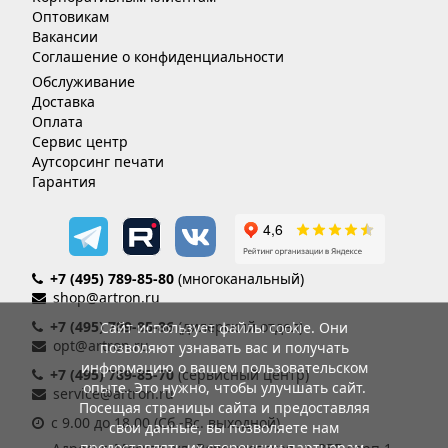
Оптовикам
Вакансии
Соглашение о конфиденциальности
Обслуживание
Доставка
Оплата
Сервис центр
Аутсорсинг печати
Гарантия
+7 (495) 789-85-80
(многоканальный)
shop@artron.ru
+7 (495) 789-85-86
(дилерский отдел)
Сайт использует файлы cookie. Они
opt@artron.ru
позволяют узнавать вас и получать
информацию о вашем пользовательском
+7 (495) 789-85-70
(сервисный центр)
опыте. Это нужно, чтобы улучшать сайт.
service@artron.ru
Посещая страницы сайта и предоставляя
с 9.00 до 18.00 (Сб.-Вс. выходной)
свои данные, вы позволяете нам
предоставлять их сторонним партнерам.