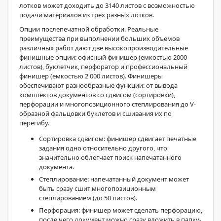
лотков может доходить до 3140 листов с возможностью
подачи материалов из трех разных лотков.
Опции послепечатной обработки. Реальные
преимущества при выполнении больших объемов
различных работ дают две высокопроизводительные
финишные опции: офисный финишер (емкостью 2000
листов), буклетчик, перфоратор и профессиональный
финишер (емкостью 2 000 листов). Финишеры
обеспечивают разнообразные функции: от вывода
комплектов документов со сдвигом (сортировки),
перфорации и многопозиционного степлирования до V-
образной фальцовки буклетов и сшивания их по
перегибу.
Сортировка сдвигом: финишер сдвигает печатные
задания одно относительно другого, что
значительно облегчает поиск напечатанного
документа.
Степлирование: напечатанный документ может
быть сразу сшит многопозиционным
степлированием (до 50 листов).
Перфорация: финишер может сделать перфорацию,
после чего документ можно сразу вложить в папку-