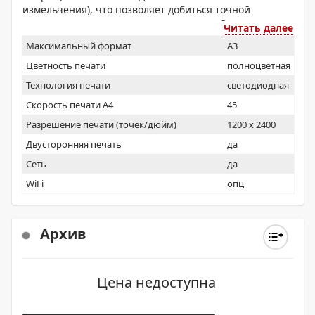
измельчения), что позволяет добиться точной
передачи очень мелких цветных деталей.
Читать далее
Принтер Phaser 7800 быстро и эффективно
Максимальный формат
A3
обрабатывает задания различной сложности,
Цветность печати
полноцветная
поддерживая самый высокий уровень
Технология печати
светодиодная
производительности.
Скорость печати А4
45
Разрешение печати (точек/дюйм)
1200 x 2400
Двусторонняя печать
да
Сеть
да
WiFi
опц
Архив
Цена недоступна