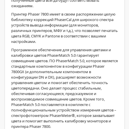
полученные цвета всегда будут соответствовать
ожиданиям.
Принтер Phaser 7800 имеет в своем распоряжении целую
библиотеку коррекций PhaserCal для широкого спектра
устройств вывода информации (для мониторов,
различных принтеров, МФУ и т.д.), что позволяет печатать
цвета RGB, CMYK и Pantone в соответствии с вашими
настройками.
Программное обеспечение для управления цветами и
калибровки цветов PhaserMatch 5.0 гарантирует
совмещение цветов. ПО PhaserMatch 5.0, которое является
стандартным компонентом в конфигурации Phaser
7800GX (и дополнительным компонентом в
конфигурации DN и DX), расширяет возможности
управления цветом и помогает обеспечить точность
цветопередачи. Оно делает процесс стабильным,
обеспечивая согласующееся, предсказуемое и
воспроизводимое совмещение цветов. Кроме того,
PhaserMatch 5.0 поставляется в комплекте с
полнофункциональным устройством измерения цветов –
спектрофотометром PhaserMeter®, которое захватывает
цвета и помогает выполнить калибровку мониторов и
принтера Phaser 7800.