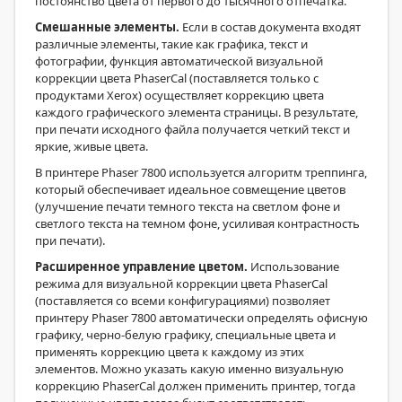
постоянство цвета от первого до тысячного отпечатка.
Смешанные элементы.
Если в состав документа входят
различные элементы, такие как графика, текст и
фотографии, функция автоматической визуальной
коррекции цвета PhaserCal (поставляется только с
продуктами Xerox) осуществляет коррекцию цвета
каждого графического элемента страницы. В результате,
при печати исходного файла получается четкий текст и
яркие, живые цвета.
В принтере Phaser 7800 используется алгоритм треппинга,
который обеспечивает идеальное совмещение цветов
(улучшение печати темного текста на светлом фоне и
светлого текста на темном фоне, усиливая контрастность
при печати).
Расширенное управление цветом.
Использование
режима для визуальной коррекции цвета PhaserCal
(поставляется со всеми конфигурациями) позволяет
принтеру Phaser 7800 автоматически определять офисную
графику, черно-белую графику, специальные цвета и
применять коррекцию цвета к каждому из этих
элементов. Можно указать какую именно визуальную
коррекцию PhaserCal должен применить принтер, тогда