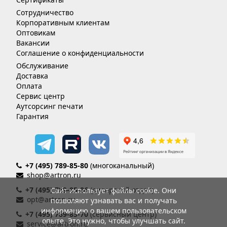
Сотрудничество
Корпоративным клиентам
Оптовикам
Вакансии
Соглашение о конфиденциальности
Обслуживание
Доставка
Оплата
Сервис центр
Аутсорсинг печати
Гарантия
+7 (495) 789-85-80
(многоканальный)
shop@artron.ru
+7 (495) 789-85-86
(дилерский отдел)
Сайт использует файлы cookie. Они
opt@artron.ru
позволяют узнавать вас и получать
информацию о вашем пользовательском
+7 (495) 789-85-70
(сервисный центр)
опыте. Это нужно, чтобы улучшать сайт.
service@artron.ru