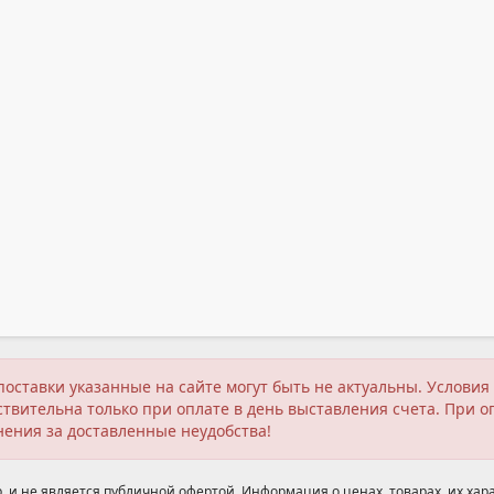
поставки указанные на сайте могут быть не актуальны. Услов
твительна только при оплате в день выставления счета. При о
нения за доставленные неудобства!
 и не является публичной офертой. Информация о ценах, товарах, их хара