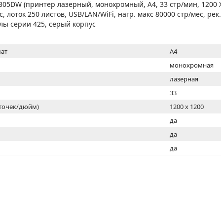
МОН
05DW (принтер лазерный, монохромный, А4, 33 стр/мин, 1200 X
с, лоток 250 листов, USB/LAN/WiFi, нагр. макс 80000 стр/мес, рек
лы серии 425, серый корпус
ат
A4
монохромная
лазерная
33
(точек/дюйм)
1200 x 1200
ь
да
да
да