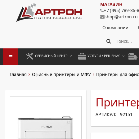
МАГАЗИН
+7 (495) 789-85-
shop@artron.ru
О компании
СЕРВИСНЫЙ ЦЕНТР
УСЛУГИ / РЕШЕНИЯ
ЗАПУСК ОБОРУДОВАНИЯ
АУТСОРСИНГ ПЕЧАТИ
ПОЛ
Главная
Офисные принтеры и МФУ
Принтеры для офис
ГАРАНТИЙНЫЙ РЕМОНТ
ПОКОПИЙНАЯ ПЕЧАТЬ
МОН
ДОГОВОРНОЕ ОБСЛУЖИВАНИЕ
КОНТРОЛЬ ПЕЧАТИ
ДУП
Принте
РЕГЛАМЕНТНЫЕ РАБОТЫ
ЛИЗИНГ
АРТИКУЛ: 92151
ПРОФИЛАКТИКА И ТО
АРЕНДА ОБОРУДОВАНИЯ
РАЗОВЫЕ РЕМОНТЫ