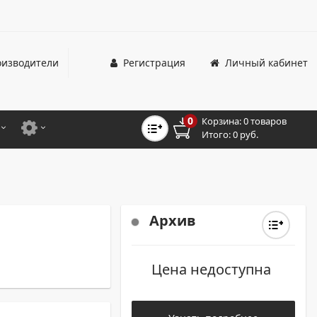
изводители
Регистрация
Личный кабинет
0
Корзина:
0 товаров
Итого:
0 руб.
ЦВЕТНЫЕ
ДЛЯ ОФИСНЫХ ПРИНТЕРОВ И МФУ
ЦВЕТНЫЕ
ДЛЯ ПРОМЫШЛЕННОЙ ПЕЧАТИ
МОНОХРОМНЫЕ
ДЛЯ ШИРОКОФОРМАТНЫХ СИСТЕМ
Архив
МОНОХРОМНЫЕ
Цена недоступна
НТЕРЫ ДЛЯ ОФИСА
ТНЫЕ ПРИНТЕРЫ