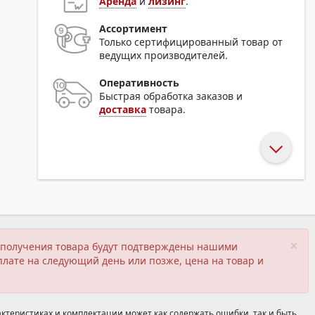
Аренда
и
лизинг
.
Ассортимент
Только сертифицированный товар от
ведущих производителей.
Оперативность
Быстрая обработка заказов и
доставка
товара.
×
ия получения товара будут подтверждены нашими
плате на следующий день или позже, цена на товар и
ктеристиках и комплектации может как содержать ошибки, так и быть