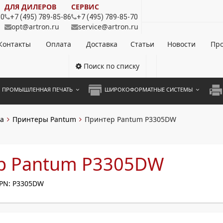
ДЛЯ ДИЛЕРОВ
СЕРВИС
80
+7 (495) 789-85-86
+7 (495) 789-85-70
opt@artron.ru
service@artron.ru
Контакты
Оплата
Доставка
Статьи
Новости
Про
Поиск по списку
ПРОМЫШЛЕННАЯ ПЕЧАТЬ
ШИРОКОФОРМАТНЫЕ СИСТЕМЫ
НОЦВЕТНЫЕ СИСТЕМЫ
ШИРОКОФОРМАТНЫЕ ПРИНТЕРЫ
А3 
а
Принтеры Pantum
Принтер Pantum P3305DW
ОХРОМНЫЕ СИСТЕМЫ
ИНЖЕНЕРНЫЕ СИСТЕМЫ
А4 
ЛИКАТОРЫ
А3 
р Pantum P3305DW
А4 
PN: P3305DW
ПРИ
ЦВЕ