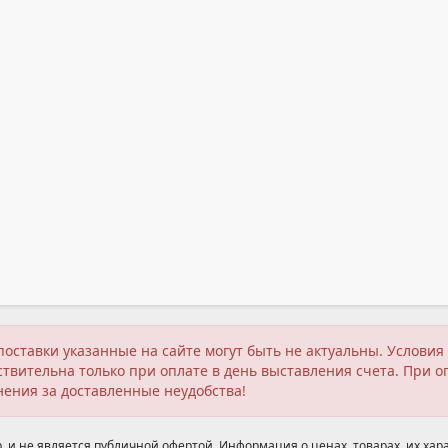
поставки указанные на сайте могут быть не актуальны. Услов
твительна только при оплате в день выставления счета. При о
нения за доставленные неудобства!
 и не является публичной офертой. Информация о ценах, товарах, их хара