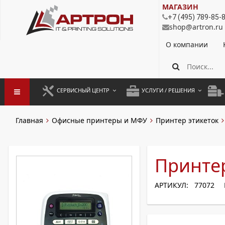
МАГАЗИН
+7 (495) 789-85-
shop@artron.ru
О компании
СЕРВИСНЫЙ ЦЕНТР
УСЛУГИ / РЕШЕНИЯ
ЗАПУСК ОБОРУДОВАНИЯ
АУТСОРСИНГ ПЕЧАТИ
ПОЛ
Главная
Офисные принтеры и МФУ
Принтер этикеток
ГАРАНТИЙНЫЙ РЕМОНТ
ПОКОПИЙНАЯ ПЕЧАТЬ
МОН
ДОГОВОРНОЕ ОБСЛУЖИВАНИЕ
КОНТРОЛЬ ПЕЧАТИ
ДУП
Принтер
РЕГЛАМЕНТНЫЕ РАБОТЫ
ЛИЗИНГ
АРТИКУЛ: 77072
ПРОФИЛАКТИКА И ТО
АРЕНДА ОБОРУДОВАНИЯ
РАЗОВЫЕ РЕМОНТЫ