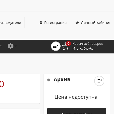
изводители
Регистрация
Личный кабинет
0
Корзина:
0 товаров
Итого:
0 руб.
ЦВЕТНЫЕ
ДЛЯ ОФИСНЫХ ПРИНТЕРОВ И МФУ
ЦВЕТНЫЕ
ДЛЯ ПРОМЫШЛЕННОЙ ПЕЧАТИ
МОНОХРОМНЫЕ
ДЛЯ ШИРОКОФОРМАТНЫХ СИСТЕМ
Архив
0
МОНОХРОМНЫЕ
Цена недоступна
НТЕРЫ ДЛЯ ОФИСА
ТНЫЕ ПРИНТЕРЫ