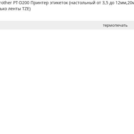
МОН
other PT-D200 Принтер этикеток (настольный от 3,5 до 12мм,20
ько ленты TZE)
термопечать