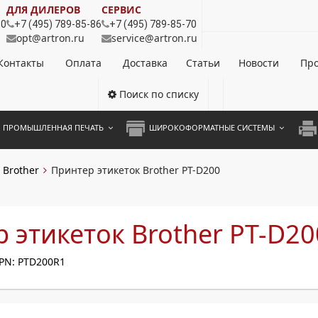
ДЛЯ ДИЛЕРОВ
СЕРВИС
80
+7 (495) 789-85-86
+7 (495) 789-85-70
opt@artron.ru
service@artron.ru
Контакты
Оплата
Доставка
Статьи
Новости
Про
Поиск по списку
ПРОМЫШЛЕННАЯ ПЕЧАТЬ
ШИРОКОФОРМАТНЫЕ СИСТЕМЫ
НОЦВЕТНЫЕ СИСТЕМЫ
ШИРОКОФОРМАТНЫЕ ПРИНТЕРЫ
А3 
Brother
Принтер этикеток Brother PT-D200
ОХРОМНЫЕ СИСТЕМЫ
ИНЖЕНЕРНЫЕ СИСТЕМЫ
А4 
ЛИКАТОРЫ
А3 
 этикеток Brother PT-D20
А4 
PN: PTD200R1
ПРИ
ЦВЕ