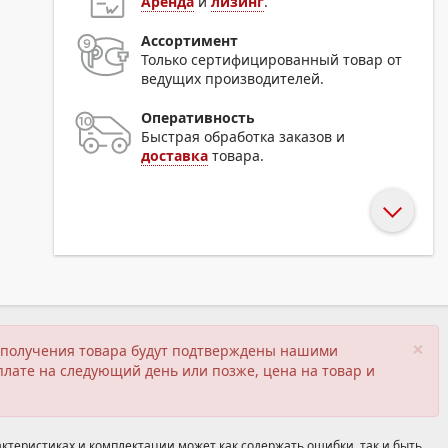
Аренда
и
лизинг
.
Ассортимент
Только сертифицированный товар от
ведущих производителей.
Оперативность
Быстрая обработка заказов и
доставка
товара.
×
ия получения товара будут подтверждены нашими
плате на следующий день или позже, цена на товар и
ктеристиках и комплектации может как содержать ошибки, так и быть