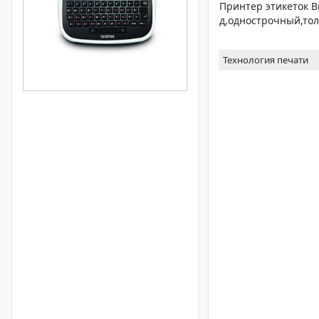
Принтер этикеток Br
д,однострочный,тол
Технология печати