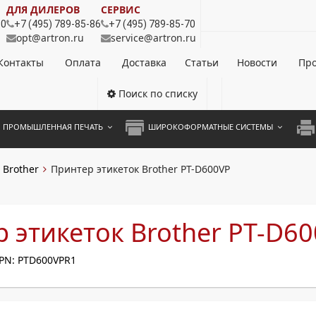
ДЛЯ ДИЛЕРОВ
СЕРВИС
80
+7 (495) 789-85-86
+7 (495) 789-85-70
opt@artron.ru
service@artron.ru
Контакты
Оплата
Доставка
Статьи
Новости
Про
Поиск по списку
ПРОМЫШЛЕННАЯ ПЕЧАТЬ
ШИРОКОФОРМАТНЫЕ СИСТЕМЫ
НОЦВЕТНЫЕ СИСТЕМЫ
ШИРОКОФОРМАТНЫЕ ПРИНТЕРЫ
А3 
Brother
Принтер этикеток Brother PT-D600VP
ОХРОМНЫЕ СИСТЕМЫ
ИНЖЕНЕРНЫЕ СИСТЕМЫ
А4 
ЛИКАТОРЫ
А3 
 этикеток Brother PT-D6
А4 
PN: PTD600VPR1
ПРИ
ЦВЕ