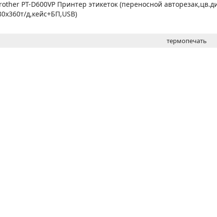
МОН
rother PT-D600VP Принтер этикеток (переносной авторезак,цв.ди
80x360т/д,кейс+БП,USB)
термопечать