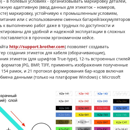
) – в полевых условиях - организовывать маркировку деталей,
дёжную адаптивную (ввод данных для этикеток – номеров,
есте) маркировку, устойчивую к промышленным условиям,
питания или с использованием сменных батарей/аккумуляторо
ь к выполнению работ даже в трудных по доступности и
ектированы для удобной и надежной эксплуатации в сложных
 поставляется в прочном эргономичном кейсе.
сайта
http://support.brother.com
) позволяет создавать
ер создания этикеток для кабеля (оборачивающие),
я этикеток (для шрифтов True-type), 12-ть встроенных стилей
форматов JPG, BMP, TIFF, применять изображения полученные
 154 рамок, и 21 протокол формирования бар-кодов включая
бмена данными (только на платформе Windows) с Microsoft