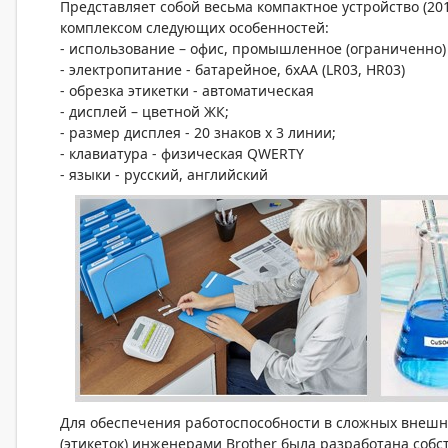
Представляет собой весьма компактное устройство (201 
комплексом следующих особенностей:
- использование – офис, промышленное (ограниченно)
- электропитание - батарейное, 6xAA (LR03, HR03)
- обрезка этикетки - автоматическая
- дисплей – цветной ЖК;
- размер дисплея - 20 знаков x 3 линии;
- клавиатура - физическая QWERTY
- языки - русский, английский
Для обеспечения работоспособности в сложных внешни
(этикеток) инженерами Brother была разработана собс