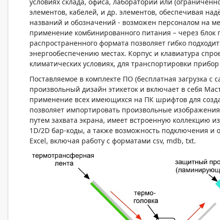
условиях склада, офиса, лаборатории или (ограниченно
элементов, кабелей, и др. элементов, обеспечивая на
названий и обозначений - возможен персоналом на м
применение комбинированного питания – через блок 
распространенного формата позволяет гибко подходит
энергообеспечению местах. Корпус и клавиатура спро
климатических условиях, для транспортировки прибор
Поставляемое в комплекте ПО (бесплатная загрузка с 
произвольный дизайн этикеток и включает в себя Маст
применение всех имеющихся на ПК шрифтов для создани
позволяет импортировать произвольные изображения 
путем захвата экрана, имеет встроенную коллекцию из
1D/2D бар-коды, а также возможность подключения и о
Excel, включая работу с форматами csv, mdb, txt.