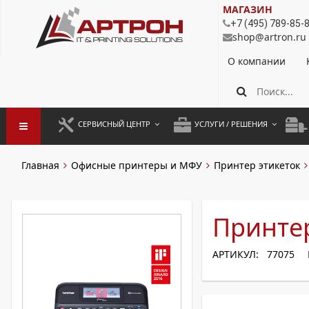
МАГАЗИН
+7 (495) 789-85-
shop@artron.ru
О компании
СЕРВИСНЫЙ ЦЕНТР
УСЛУГИ / РЕШЕНИЯ
ЗАПУСК ОБОРУДОВАНИЯ
АУТСОРСИНГ ПЕЧАТИ
ПОЛ
Главная
Офисные принтеры и МФУ
Принтер этикеток
ГАРАНТИЙНЫЙ РЕМОНТ
ПОКОПИЙНАЯ ПЕЧАТЬ
МОН
ДОГОВОРНОЕ ОБСЛУЖИВАНИЕ
КОНТРОЛЬ ПЕЧАТИ
ДУП
Принтер
РЕГЛАМЕНТНЫЕ РАБОТЫ
ЛИЗИНГ
АРТИКУЛ: 77075
ПРОФИЛАКТИКА И ТО
АРЕНДА ОБОРУДОВАНИЯ
РАЗОВЫЕ РЕМОНТЫ