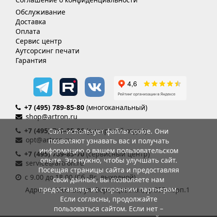
Обслуживание
Доставка
Оплата
Сервис центр
Аутсорсинг печати
Гарантия
+7 (495) 789-85-80
(многоканальный)
shop@artron.ru
+7 (495) 789-85-86
(дилерский отдел)
Сайт использует файлы cookie. Они
opt@artron.ru
позволяют узнавать вас и получать
информацию о вашем пользовательском
+7 (495) 789-85-70
(сервисный центр)
опыте. Это нужно, чтобы улучшать сайт.
service@artron.ru
Посещая страницы сайта и предоставляя
с 9.00 до 18.00 (Сб.-Вс. выходной)
свои данные, вы позволяете нам
предоставлять их сторонним партнерам.
Адрес: г. Москва, ул. Воронцовская, д. 35Б корп.1
Если согласны, продолжайте
пользоваться сайтом. Если нет –