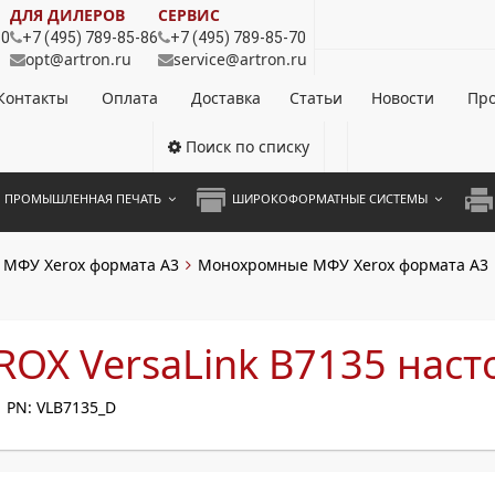
ДЛЯ ДИЛЕРОВ
СЕРВИС
80
+7 (495) 789-85-86
+7 (495) 789-85-70
opt@artron.ru
service@artron.ru
Контакты
Оплата
Доставка
Статьи
Новости
Про
Поиск по списку
ПРОМЫШЛЕННАЯ ПЕЧАТЬ
ШИРОКОФОРМАТНЫЕ СИСТЕМЫ
НОЦВЕТНЫЕ СИСТЕМЫ
ШИРОКОФОРМАТНЫЕ ПРИНТЕРЫ
А3 
МФУ Xerox формата A3
Монохромные МФУ Xerox формата А3
ОХРОМНЫЕ СИСТЕМЫ
ИНЖЕНЕРНЫЕ СИСТЕМЫ
А4 
ЛИКАТОРЫ
А3 
OX VersaLink B7135 нас
А4 
PN: VLB7135_D
ПРИ
ЦВЕ