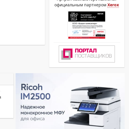
официальным партнером
Xerox
и