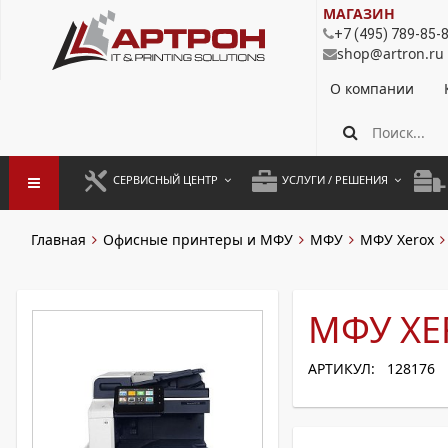
МАГАЗИН
+7 (495) 789-85-
shop@artron.ru
О компании
СЕРВИСНЫЙ ЦЕНТР
УСЛУГИ / РЕШЕНИЯ
ЗАПУСК ОБОРУДОВАНИЯ
АУТСОРСИНГ ПЕЧАТИ
ПОЛ
Главная
Офисные принтеры и МФУ
МФУ
МФУ Xerox
ГАРАНТИЙНЫЙ РЕМОНТ
ПОКОПИЙНАЯ ПЕЧАТЬ
МОН
ДОГОВОРНОЕ ОБСЛУЖИВАНИЕ
КОНТРОЛЬ ПЕЧАТИ
ДУП
МФУ XER
РЕГЛАМЕНТНЫЕ РАБОТЫ
ЛИЗИНГ
АРТИКУЛ: 128176
ПРОФИЛАКТИКА И ТО
АРЕНДА ОБОРУДОВАНИЯ
РАЗОВЫЕ РЕМОНТЫ