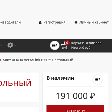
изводители
Регистрация
Личный кабинет
0
Корзина:
0 товаров
Итого:
0 руб.
ЦВЕТНЫЕ
ДЛЯ ОФИСНЫХ ПРИНТЕРОВ И МФУ
МФУ XEROX VersaLink B7135 настольный
ЦВЕТНЫЕ
ДЛЯ ПРОМЫШЛЕННОЙ ПЕЧАТИ
МОНОХРОМНЫЕ
ДЛЯ ШИРОКОФОРМАТНЫХ СИСТЕМ
В наличии
тольный
МОНОХРОМНЫЕ
191 000
₽
НТЕРЫ ДЛЯ ОФИСА
ТНЫЕ ПРИНТЕРЫ
В КОРЗИНУ