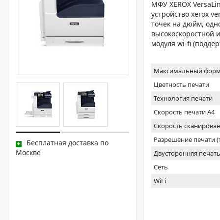
МФУ XEROX VersaLi
устройство xerox ve
точек на дюйм, одн
высокоскоростной ин
модуля wi-fi (подд
Максимальный форм
Цветность печати
Технология печати
Скорость печати А4
Скорость сканирован
Разрешение печати 
Бесплатная доставка по
Москве
Двусторонняя печат
Сеть
WiFi