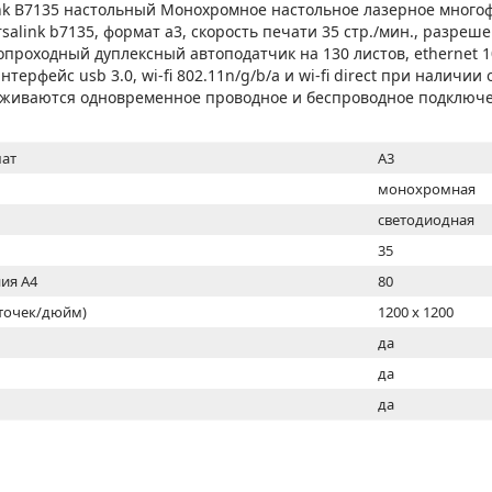
МОН
nk B7135 настольный Монохромное настольное лазерное много
rsalink b7135, формат а3, скорость печати 35 стр./мин., разреш
опроходный дуплексный автоподатчик на 130 листов, ethernet 10
терфейс usb 3.0, wi-fi 802.11n/g/b/a и wi-fi direct при наличи
ерживаются одновременное проводное и беспроводное подключе
ат
A3
монохромная
светодиодная
35
ия А4
80
(точек/дюйм)
1200 x 1200
ь
да
да
да