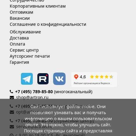
Корпоративным клиентам
Оптовикам
Вакансии
Соглашение о конфиденциальности
Обслуживание
Доставка
Оплата
Сервис центр
Аутсорсинг печати
Гарантия
+7 (495) 789-85-80
(многоканальный)
shop@artron.ru
+7 (495) 789-85-86
(дилерский отдел)
Сайт использует файлы cookie. Они
opt@artron.ru
позволяют узнавать вас и получать
информацию о вашем пользовательском
+7 (495) 789-85-70
(сервисный центр)
опыте. Это нужно, чтобы улучшать сайт.
service@artron.ru
Посещая страницы сайта и предоставляя
с 9.00 до 18.00 (Сб.-Вс. выходной)