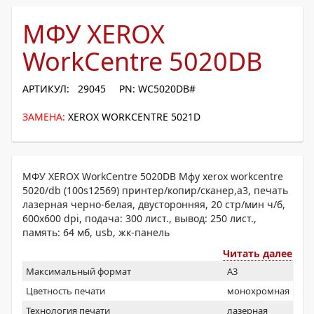
МФУ XEROX
WorkCentre 5020DB
АРТИКУЛ: 29045
PN: WC5020DB#
ЗАМЕНА:
XEROX WORKCENTRE 5021D
МФУ XEROX WorkCentre 5020DB Мфу xerox workcentre
5020/db (100s12569) принтер/копир/сканер,a3, печать
лазерная черно-белая, двусторонняя, 20 стр/мин ч/б,
600x600 dpi, подача: 300 лист., вывод: 250 лист.,
память: 64 мб, usb, жк-панель
Читать далее
Максимальный формат
A3
Цветность печати
монохромная
Технология печати
лазерная