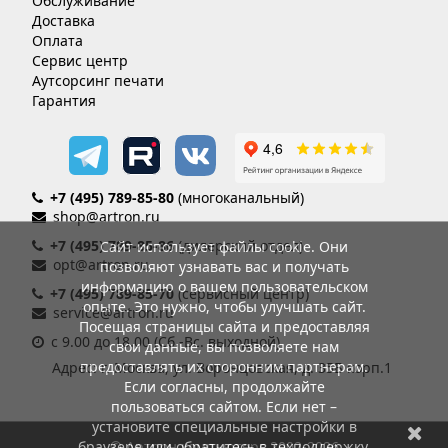
Обслуживание
Доставка
Оплата
Сервис центр
Аутсорсинг печати
Гарантия
+7 (495) 789-85-80
(многоканальный)
shop@artron.ru
+7 (495) 789-85-86
(дилерский отдел)
Сайт использует файлы cookie. Они
opt@artron.ru
позволяют узнавать вас и получать
информацию о вашем пользовательском
+7 (495) 789-85-70
(сервисный центр)
опыте. Это нужно, чтобы улучшать сайт.
service@artron.ru
Посещая страницы сайта и предоставляя
с 9.00 до 18.00 (Сб.-Вс. выходной)
свои данные, вы позволяете нам
предоставлять их сторонним партнерам.
Адрес: г. Москва, ул. Воронцовская, д. 35Б корп.1
Если согласны, продолжайте
пользоваться сайтом. Если нет –
установите специальные настройки в
браузере или обратитесь в техподдержку.
© Артрон компьютерс 2002-2026