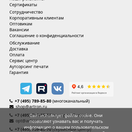
Сертификаты
Сотрудничество
Корпоративным клиентам
Оптовикам
Вакансии
Соглашение о конфиденциальности
Обслуживание
Доставка
Оплата
Сервис центр
Аутсорсинг печати
Гарантия
+7 (495) 789-85-80
(многоканальный)
shop@artron.ru
+7 (495) 789-85-86
(дилерский отдел)
Сайт использует файлы cookie. Они
opt@artron.ru
позволяют узнавать вас и получать
информацию о вашем пользовательском
+7 (495) 789-85-70
(сервисный центр)