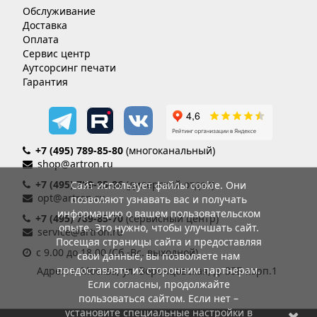
Обслуживание
Доставка
Оплата
Сервис центр
Аутсорсинг печати
Гарантия
+7 (495) 789-85-80
(многоканальный)
shop@artron.ru
+7 (495) 789-85-86
(дилерский отдел)
Сайт использует файлы cookie. Они
opt@artron.ru
позволяют узнавать вас и получать
информацию о вашем пользовательском
+7 (495) 789-85-70
(сервисный центр)
опыте. Это нужно, чтобы улучшать сайт.
service@artron.ru
Посещая страницы сайта и предоставляя
с 9.00 до 18.00 (Сб.-Вс. выходной)
свои данные, вы позволяете нам
предоставлять их сторонним партнерам.
Адрес: г. Москва, ул. Воронцовская, д. 35Б корп.1
Если согласны, продолжайте
пользоваться сайтом. Если нет –
установите специальные настройки в