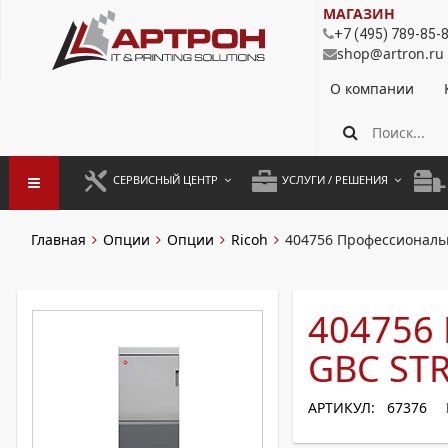
МАГАЗИН
+7 (495) 789-85-
shop@artron.ru
О компании
СЕРВИСНЫЙ ЦЕНТР
УСЛУГИ / РЕШЕНИЯ
ЗАПУСК ОБОРУДОВАНИЯ
АУТСОРСИНГ ПЕЧАТИ
ПОЛ
Главная
Опции
Опции
Ricoh
404756 Профессиональ
ГАРАНТИЙНЫЙ РЕМОНТ
ПОКОПИЙНАЯ ПЕЧАТЬ
МОН
ДОГОВОРНОЕ ОБСЛУЖИВАНИЕ
КОНТРОЛЬ ПЕЧАТИ
ДУП
404756
РЕГЛАМЕНТНЫЕ РАБОТЫ
ЛИЗИНГ
GBC ST
ПРОФИЛАКТИКА И ТО
АРЕНДА ОБОРУДОВАНИЯ
АРТИКУЛ: 67376
РАЗОВЫЕ РЕМОНТЫ