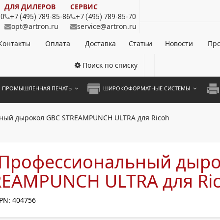
ДЛЯ ДИЛЕРОВ
СЕРВИС
80
+7 (495) 789-85-86
+7 (495) 789-85-70
opt@artron.ru
service@artron.ru
Контакты
Оплата
Доставка
Статьи
Новости
Про
Поиск по списку
ПРОМЫШЛЕННАЯ ПЕЧАТЬ
ШИРОКОФОРМАТНЫЕ СИСТЕМЫ
НОЦВЕТНЫЕ СИСТЕМЫ
ШИРОКОФОРМАТНЫЕ ПРИНТЕРЫ
А3 
ный дырокол GBC STREAMPUNCH ULTRA для Ricoh
ОХРОМНЫЕ СИСТЕМЫ
ИНЖЕНЕРНЫЕ СИСТЕМЫ
А4 
ЛИКАТОРЫ
А3 
 Профессиональный дыр
А4 
REAMPUNCH ULTRA для Ri
ПРИ
PN: 404756
ЦВЕ