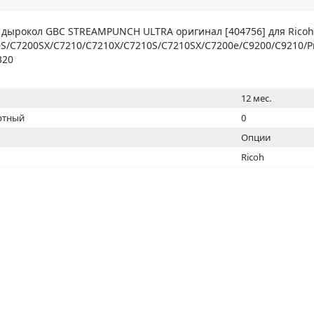
МОН
дырокол GBC STREAMPUNCH ULTRA оригинал [404756] для Ricoh
S/C7200SX/C7210/C7210X/C7210S/C7210SX/C7200e/С9200/С9210/P
320
12 мес.
ртный
0
Опции
Ricoh