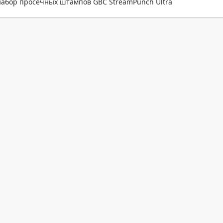
абор просечных штампов GBC StreamPunch Ultra