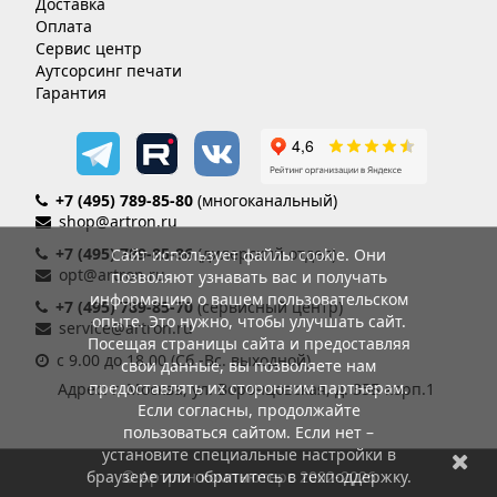
Доставка
Оплата
Сервис центр
Аутсорсинг печати
Гарантия
+7 (495) 789-85-80
(многоканальный)
shop@artron.ru
+7 (495) 789-85-86
(дилерский отдел)
Сайт использует файлы cookie. Они
opt@artron.ru
позволяют узнавать вас и получать
информацию о вашем пользовательском
+7 (495) 789-85-70
(сервисный центр)
опыте. Это нужно, чтобы улучшать сайт.
service@artron.ru
Посещая страницы сайта и предоставляя
с 9.00 до 18.00 (Сб.-Вс. выходной)
свои данные, вы позволяете нам
предоставлять их сторонним партнерам.
Адрес: г. Москва, ул. Воронцовская, д. 35Б корп.1
Если согласны, продолжайте
пользоваться сайтом. Если нет –
установите специальные настройки в
браузере или обратитесь в техподдержку.
© Артрон компьютерс 2002-2026