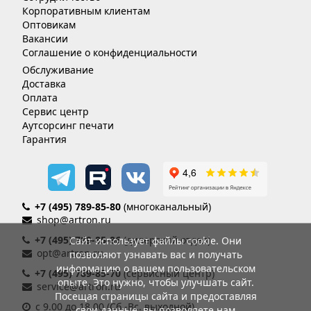
Корпоративным клиентам
Оптовикам
Вакансии
Соглашение о конфиденциальности
Обслуживание
Доставка
Оплата
Сервис центр
Аутсорсинг печати
Гарантия
+7 (495) 789-85-80
(многоканальный)
shop@artron.ru
+7 (495) 789-85-86
(дилерский отдел)
Сайт использует файлы cookie. Они
opt@artron.ru
позволяют узнавать вас и получать
информацию о вашем пользовательском
+7 (495) 789-85-70
(сервисный центр)
опыте. Это нужно, чтобы улучшать сайт.
service@artron.ru
Посещая страницы сайта и предоставляя
с 9.00 до 18.00 (Сб.-Вс. выходной)
свои данные, вы позволяете нам