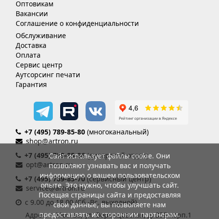
Оптовикам
Вакансии
Соглашение о конфиденциальности
Обслуживание
Доставка
Оплата
Сервис центр
Аутсорсинг печати
Гарантия
+7 (495) 789-85-80
(многоканальный)
shop@artron.ru
+7 (495) 789-85-86
(дилерский отдел)
Сайт использует файлы cookie. Они
opt@artron.ru
позволяют узнавать вас и получать
информацию о вашем пользовательском
+7 (495) 789-85-70
(сервисный центр)
опыте. Это нужно, чтобы улучшать сайт.
service@artron.ru
Посещая страницы сайта и предоставляя
с 9.00 до 18.00 (Сб.-Вс. выходной)
свои данные, вы позволяете нам
предоставлять их сторонним партнерам.
Адрес: г. Москва, ул. Воронцовская, д. 35Б корп.1