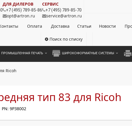
ДЛЯ ДИЛЕРОВ
СЕРВИС
80
+7 (495) 789-85-86
+7 (495) 789-85-70
opt@artron.ru
service@artron.ru
Контакты
Оплата
Доставка
Статьи
Новости
Про
Поиск по списку
ПРОМЫШЛЕННАЯ ПЕЧАТЬ
ШИРОКОФОРМАТНЫЕ СИСТЕМЫ
НОЦВЕТНЫЕ СИСТЕМЫ
ШИРОКОФОРМАТНЫЕ ПРИНТЕРЫ
А3 
ля Ricoh
ОХРОМНЫЕ СИСТЕМЫ
ИНЖЕНЕРНЫЕ СИСТЕМЫ
А4 
ЛИКАТОРЫ
А3 
редняя тип 83 для Ricoh
А4 
PN: 9P38002
ПРИ
ЦВЕ