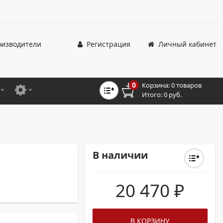
изводители
Регистрация
Личный кабинет
0
Корзина:
0 товаров
Итого:
0 руб.
ЦВЕТНЫЕ
ДЛЯ ОФИСНЫХ ПРИНТЕРОВ И МФУ
ЦВЕТНЫЕ
ДЛЯ ПРОМЫШЛЕННОЙ ПЕЧАТИ
МОНОХРОМНЫЕ
ДЛЯ ШИРОКОФОРМАТНЫХ СИСТЕМ
В наличии
МОНОХРОМНЫЕ
20 470
₽
НТЕРЫ ДЛЯ ОФИСА
ТНЫЕ ПРИНТЕРЫ
В КОРЗИНУ