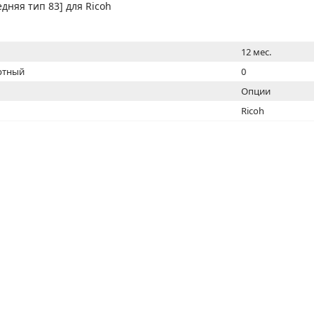
МОН
дняя тип 83] для Ricoh
12 мес.
ртный
0
Опции
Ricoh