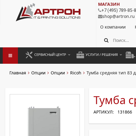
МАГАЗИН
+7 (495) 789-85-
shop@artron.ru
О компании
СЕРВИСНЫЙ ЦЕНТР
УСЛУГИ / РЕШЕНИЯ
ЗАПУСК ОБОРУДОВАНИЯ
АУТСОРСИНГ ПЕЧАТИ
ПОЛ
Главная
Опции
Опции
Ricoh
Тумба средняя тип 83 д
ГАРАНТИЙНЫЙ РЕМОНТ
ПОКОПИЙНАЯ ПЕЧАТЬ
МОН
ДОГОВОРНОЕ ОБСЛУЖИВАНИЕ
КОНТРОЛЬ ПЕЧАТИ
ДУП
Тумба с
РЕГЛАМЕНТНЫЕ РАБОТЫ
ЛИЗИНГ
АРТИКУЛ: 131866
ПРОФИЛАКТИКА И ТО
АРЕНДА ОБОРУДОВАНИЯ
РАЗОВЫЕ РЕМОНТЫ