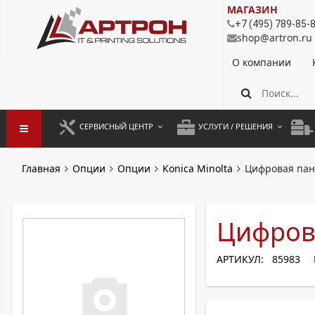
МАГАЗИН
+7 (495) 789-85-
shop@artron.ru
О компании
СЕРВИСНЫЙ ЦЕНТР
УСЛУГИ / РЕШЕНИЯ
ЗАПУСК ОБОРУДОВАНИЯ
АУТСОРСИНГ ПЕЧАТИ
ПОЛ
Главная
Опции
Опции
Konica Minolta
Цифровая пане
ГАРАНТИЙНЫЙ РЕМОНТ
ПОКОПИЙНАЯ ПЕЧАТЬ
МОН
ДОГОВОРНОЕ ОБСЛУЖИВАНИЕ
КОНТРОЛЬ ПЕЧАТИ
ДУП
Цифрова
РЕГЛАМЕНТНЫЕ РАБОТЫ
ЛИЗИНГ
АРТИКУЛ: 85983
ПРОФИЛАКТИКА И ТО
АРЕНДА ОБОРУДОВАНИЯ
РАЗОВЫЕ РЕМОНТЫ