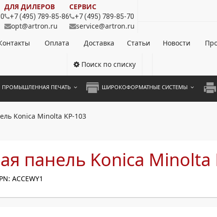
ДЛЯ ДИЛЕРОВ
СЕРВИС
80
+7 (495) 789-85-86
+7 (495) 789-85-70
opt@artron.ru
service@artron.ru
Контакты
Оплата
Доставка
Статьи
Новости
Про
Поиск по списку
ПРОМЫШЛЕННАЯ ПЕЧАТЬ
ШИРОКОФОРМАТНЫЕ СИСТЕМЫ
НОЦВЕТНЫЕ СИСТЕМЫ
ШИРОКОФОРМАТНЫЕ ПРИНТЕРЫ
А3 
ль Konica Minolta KP-103
ОХРОМНЫЕ СИСТЕМЫ
ИНЖЕНЕРНЫЕ СИСТЕМЫ
А4 
ЛИКАТОРЫ
А3 
я панель Konica Minolta
А4 
PN: ACCEWY1
ПРИ
ЦВЕ