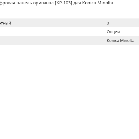
МОН
фровая панель оригинал [KP-103] для Konica Minolta
ртный
0
Опции
Konica Minolta