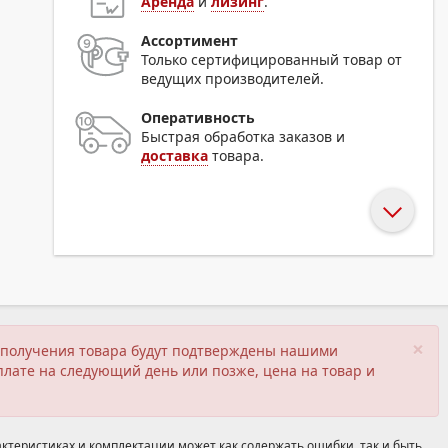
Аренда
и
лизинг
.
Ассортимент
Только сертифицированный товар от
ведущих производителей.
Оперативность
Быстрая обработка заказов и
доставка
товара.
×
ия получения товара будут подтверждены нашими
плате на следующий день или позже, цена на товар и
ктеристиках и комплектации может как содержать ошибки, так и быть