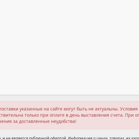
поставки указанные на сайте могут быть не актуальны. Услов
твительна только при оплате в день выставления счета. При о
нения за доставленные неудобства!
 и не является публичной офертой. Информация о ценах, товарах, их хара